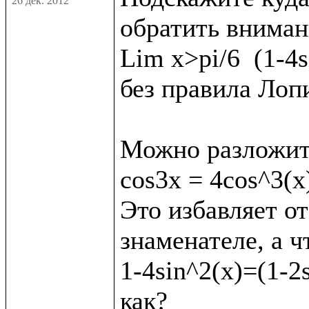
26 дек. 2012
обратить внимани
Lim x>pi/6  (1-4s
без правила Лопи
Можно разложит
cos3x = 4cos^3(x)
Это избавляет от
знаменателе, а ч
1-4sin^2(x)=(1-2s