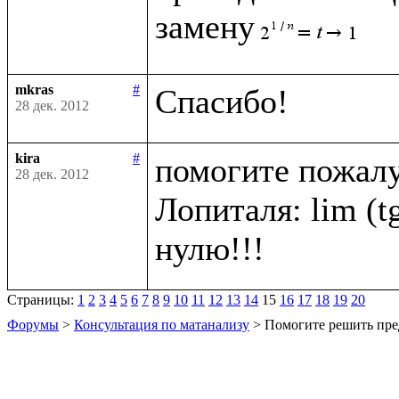
замену
mkras
#
28 дек. 2012
kira
#
помогите пожалу
28 дек. 2012
Лопиталя: lim (tg 
Страницы:
1
2
3
4
5
6
7
8
9
10
11
12
13
14
15
16
17
18
19
20
Форумы
>
Консультация по матанализу
> Помогите решить пре