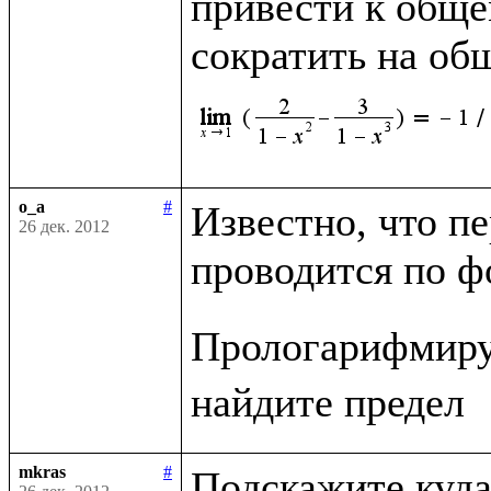
привести к обще
сократить на о
o_a
#
Известно, что п
26 дек. 2012
проводится по ф
Прологарифмиру
mkras
#
Подскажите куда 