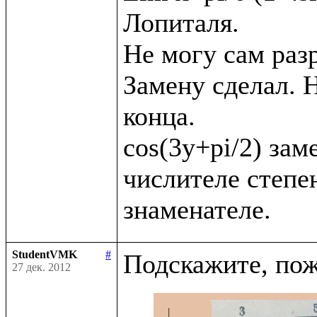
Лопиталя. 

Не могу сам раз
Замену сделал. Н
конца.

cos(3y+pi/2) заме
числителе степен
StudentVMK
#
27 дек. 2012