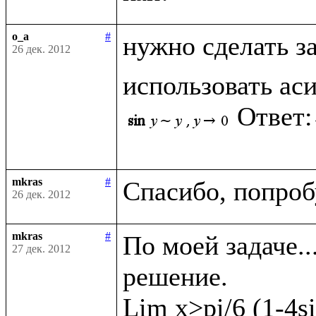
o_a
#
нужно сделать з
26 дек. 2012
использовать ас
Ответ:
mkras
#
26 дек. 2012
mkras
#
По моей задаче..
27 дек. 2012
решение. 

Lim x>pi/6 (1-4si