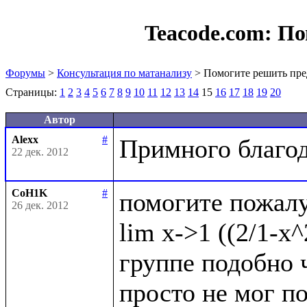
Teacode.com:
По
Форумы
>
Консультация по матанализу
> Помогите решить пре
Страницы:
1
2
3
4
5
6
7
8
9
10
11
12
13
14
15
16
17
18
19
20
Автор
Alexx
#
22 дек. 2012
CoH1K
#
помогите пожалу
26 дек. 2012
lim x->1 ((2/1-x^
группе подобно ч