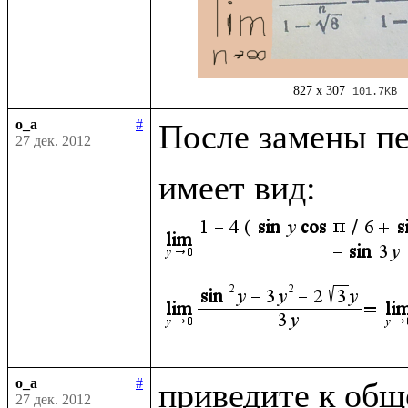
827 x 307
101.7KB
o_a
#
После замены п
27 дек. 2012
имеет вид: 
o_a
#
приведите к общ
27 дек. 2012