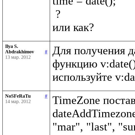
time = date();

 ?

Ilya S.
Для получения д
Abdrakhimov
#
13 мар. 2012
функцию v:date()
NoSFeRaTu
#
TimeZone постави
14 мар. 2012
dateAddTimezone(
"mar", "last", "su