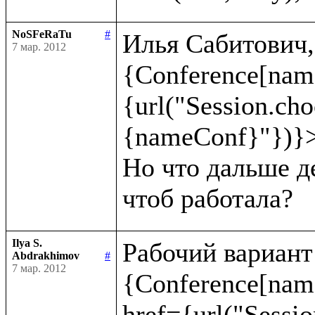
NoSFeRaTu
#
Илья Сабитович, 
7 мар. 2012
{Conference[nam
{url("Session.ch
{nameConf}"})}>
Но что дальше де
Ilya S.
Рабочий вариант:
Abdrakhimov
#
7 мар. 2012
{Conference[name
href={url("Sessio