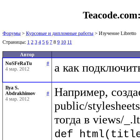
Teacode.com
Форумы
>
Курсовые и дипломные работы
> Изучение Libretto
Страницы:
1
2
3
4
5
6
7
8
9
10
11
Автор
NoSFeRaTu
#
4 мар. 2012
Ilya S.
Например, созда
Abdrakhimov
#
4 мар. 2012
public/stylesheets/
def html(title