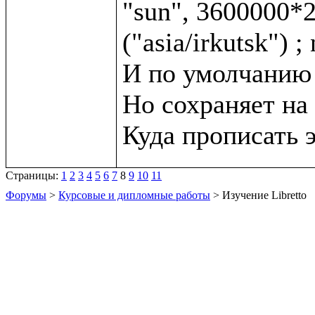
"sun", 3600000*2,
("asia/irkutsk") ;
И по умолчанию с
Но сохраняет на 
Страницы:
1
2
3
4
5
6
7
8
9
10
11
Форумы
>
Курсовые и дипломные работы
> Изучение Libretto