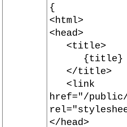
{

<html>

<head>

   <title>

      {title}

   </title>

   <link 
href="/public/
rel="styleshee
</head>
