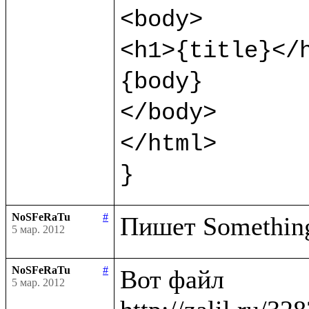
<body>

<h1>{title}</h
{body}

</body>

</html>

}
NoSFeRaTu
#
5 мар. 2012
NoSFeRaTu
#
Вот файл

5 мар. 2012