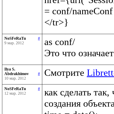
= conf/nameConf
NoSFeRaTu
#
as conf/

9 мар. 2012
Ilya S.
Смотрите 
Librett
Abdrakhimov
#
10 мар. 2012
NoSFeRaTu
#
как сделать так,
12 мар. 2012
создания объекта