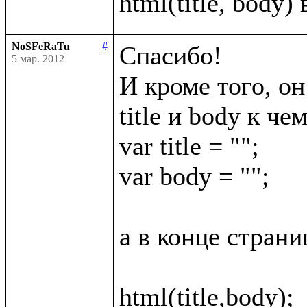
NoSFeRaTu
#
Спасибо!

5 мар. 2012
И кроме того, он
title и body к че
var title = "";

var body = "";

а в конце страни