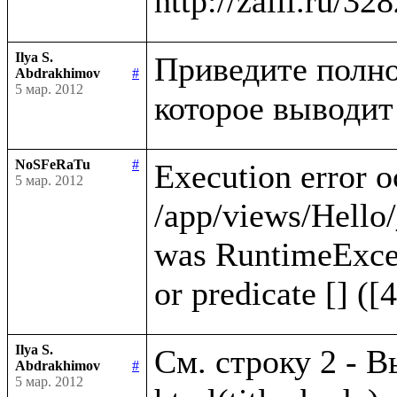
Ilya S.
Приведите полно
Abdrakhimov
#
5 мар. 2012
NoSFeRaTu
#
Execution error o
5 мар. 2012
/app/views/Hello/
was RuntimeExcep
Ilya S.
См. строку 2 - В
Abdrakhimov
#
5 мар. 2012