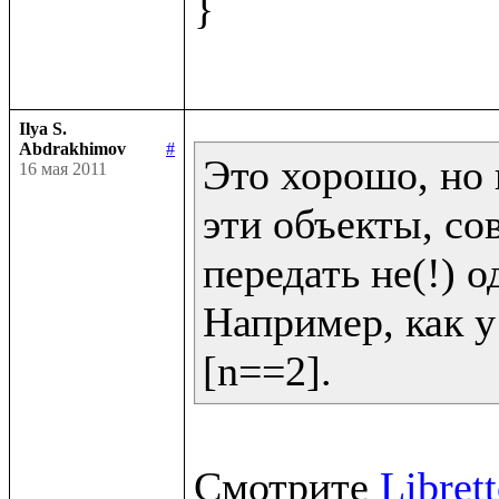
}

Ilya S.
Abdrakhimov
#
Это хорошо, но 
16 мая 2011
эти объекты, со
передать не(!) од
Например, как у 
[n==2].
Смотрите 
Libret