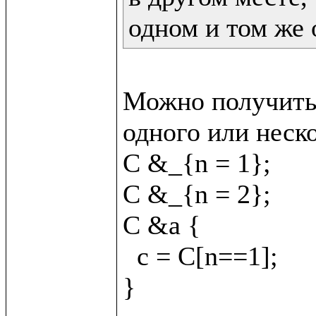
одном и том же 
Можно получить 
одного или неско
C &_{n = 1};

C &_{n = 2};

C &a {

  c = C[n==1];
