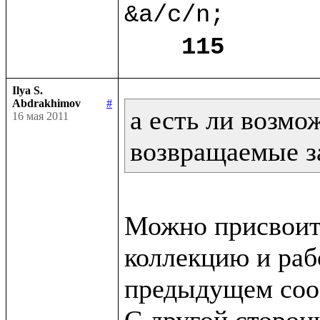
&a/c/n;

115
Ilya S.
Abdrakhimov
#
а есть ли возмо
16 мая 2011
возвращаемые з
Можно присвоит
коллекцию и рабо
предыдущем сооб
С другой сторон