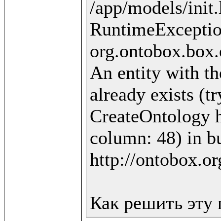
/app/models/init.
RuntimeExceptio
org.ontobox.box.
An entity with th
already exists (t
CreateOntology ht
column: 48) in bu
http://ontobox.or