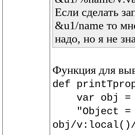
Если сделать зап
&u1/name то мне
надо, но я не зн
def printTprop
    var obj = 
    "Object = "/v:print(); 
obj/v:local()/