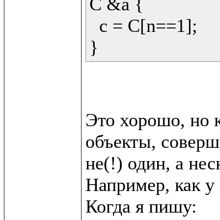
C &a {

  c = C[n==1];

Это хорошо, но к
объекты, соверш
не(!) один, а неск
Например, как у в
Когда я пишу:
