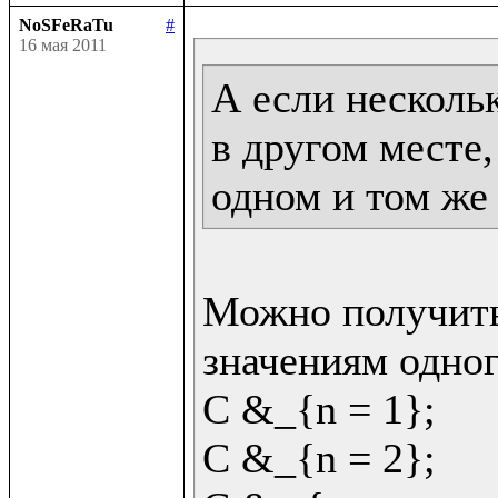
NoSFeRaTu
#
16 мая 2011
А если несколь
в другом месте,
одном и том же
Можно получить
значениям одног
C &_{n = 1};

C &_{n = 2};
