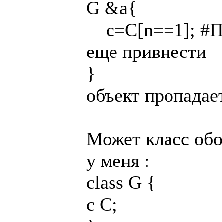
G &a{

    c=C[n==1]; #Подскажите как C &_{n = 2}; сюда 
еще привнести

}

объект пропадает
Может класс обо
у меня :

class G {

c C;
