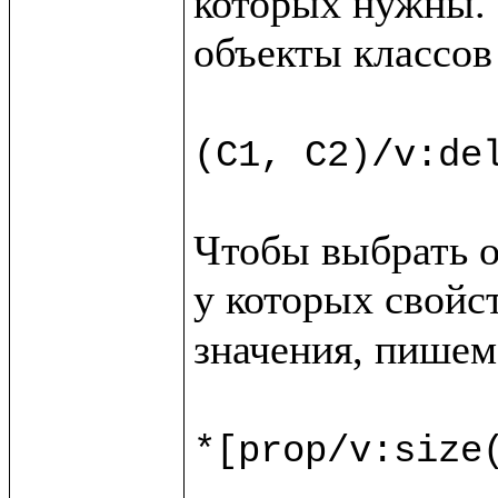
которых нужны. 
объекты классов
(C1, C2)/v:de
Чтобы выбрать о
у которых свойс
значения, пишем

*[prop/v:size