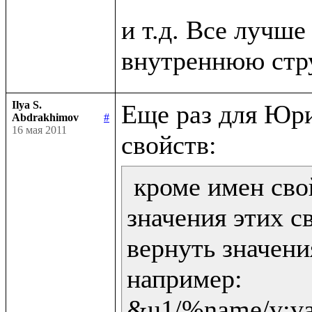
и т.д. Все лучше 
Ilya S.
Еще раз для Юри
Abdrakhimov
#
16 мая 2011
 кроме имен сво
значения этих св
вернуть значени
например:

&u1/%name/v:val