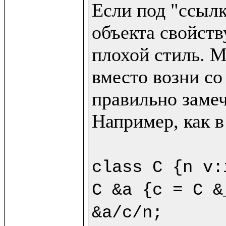
Если под "ссылк
объекта свойству
плохой стиль. М
вместо возни со
правильно замеч
Например, как в
class C {n v:
C &a {c = C &
&a/c/n;
