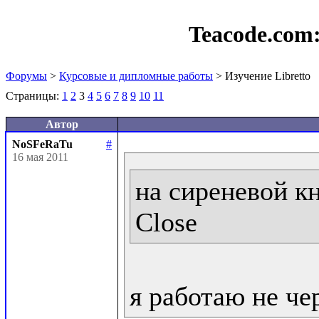
Teacode.com
Форумы
>
Курсовые и дипломные работы
> Изучение Libretto
Страницы:
1
2
3
4
5
6
7
8
9
10
11
Автор
NoSFeRaTu
#
16 мая 2011
на сиреневой кн
Close
я работаю не че