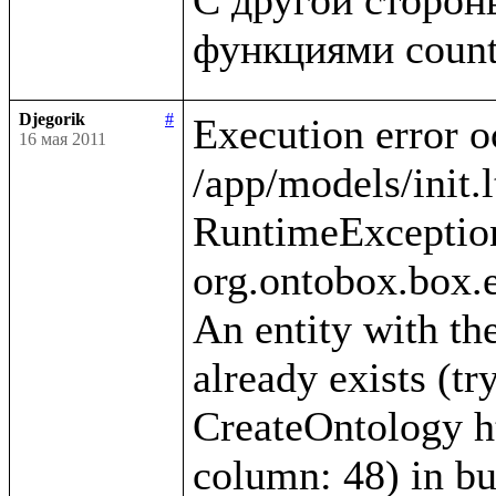
Djegorik
#
Execution error o
16 мая 2011
/app/models/init.l
RuntimeException
org.ontobox.box.e
An entity with the
already exists (tr
CreateOntology htt
column: 48) in bui