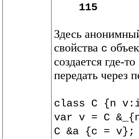
115
Здесь анонимный
свойства 
 объек
c
создается где-то
передать через п
class C {n v:i
var v = C &_{n
C &a {c = v};
