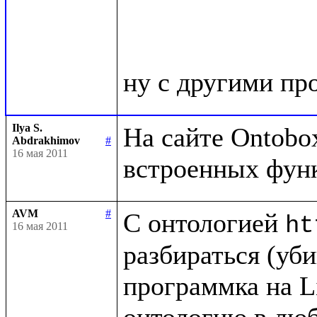
Ilya S.
На сайте Ontobox
Abdrakhimov
#
16 мая 2011
AVM
#
С онтологией 
ht
16 мая 2011
разбираться (убив
программка на Li
онтологию в люб