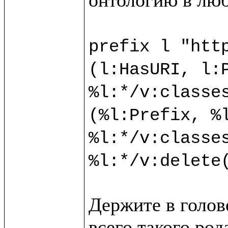
prefix l "http
(l:HasURI, l:P
%l:*/v:classes
(%l:Prefix, %l
%l:*/v:classes
Держите в голове
всего такого ро