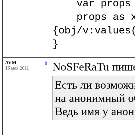
    var props 
    props as x
{obj/v:values(
}
AVM
#
16 мая 2011
Есть ли возможн
на анонимный об
Ведь имя у анон