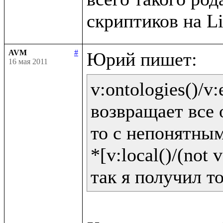
AVM
#
16 мая 2011
v:ontologies()/v:e
возвращает все 
то с непонятным
*[v:local()/(not v: