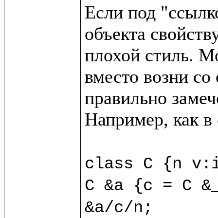
Если под "ссылк
объекта свойству
плохой стиль. М
вместо возни со 
правильно замече
Например, как в
class C {n v:i
C &a {c = C &_
&a/c/n;
