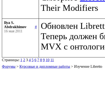
Ilya S.
Обновлен Libretto
Abdrakhimov
#
16 мая 2011
Теперь должен б
Страницы:
1
2
3
4
5
6
7
8
9
10
11
Форумы
>
Курсовые и дипломные работы
> Изучение Libretto