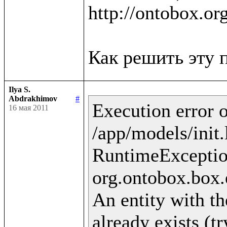
http://ontobox.or
Ilya S.
Abdrakhimov
#
Execution error o
16 мая 2011
/app/models/init.
RuntimeExceptio
org.ontobox.box.
An entity with th
already exists (t