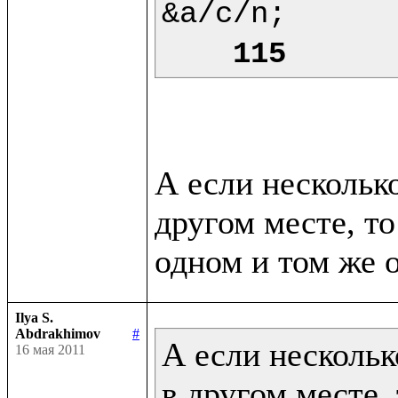
&a/c/n;

115
А если нескольк
другом месте, то
Ilya S.
Abdrakhimov
#
А если нескольк
16 мая 2011
в другом месте, 