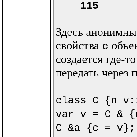
115
Здесь анонимный
свойства 
 объе
c
создается где-то
передать через 
class C {n v:
var v = C &_{
C &a {c = v};
