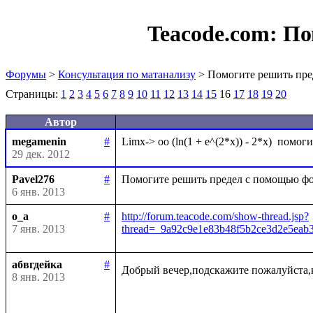
Teacode.com:
По
Форумы
>
Консультация по матанализу
> Помогите решить пре
Страницы:
1
2
3
4
5
6
7
8
9
10
11
12
13
14
15
16
17
18
19
20
Автор
megamenin
#
29 дек. 2012
Pavel276
#
6 янв. 2013
o_a
#
http://forum.teacode.com/show-thread.jsp?
7 янв. 2013
thread=_9a92c9e1e83b48f5b2ce3d2e5ea
абвгдейка
#
Добрый вечер,подскажите пожалуйста,
8 янв. 2013