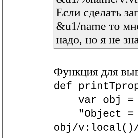
Если сделать зап
&u1/name то мне
надо, но я не зн
def printTprop
    var obj = 
    "Object = "/v:print(); 
obj/v:local()/