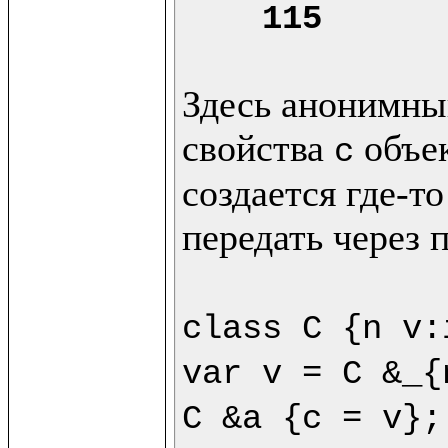
115
Здесь анонимный
свойства 
 объе
c
создается где-то
передать через 
class C {n v:
var v = C &_{
C &a {c = v};
