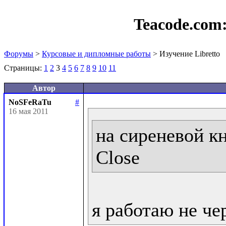
Teacode.com
Форумы
>
Курсовые и дипломные работы
> Изучение Libretto
Страницы:
1
2
3
4
5
6
7
8
9
10
11
Автор
NoSFeRaTu
#
16 мая 2011
на сиреневой кн
Close
я работаю не че