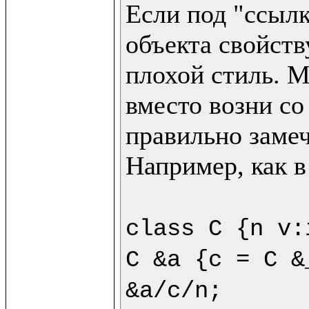
Если под "ссылк
объекта свойству
плохой стиль. М
вместо возни со
правильно замеч
Например, как в
class C {n v:
C &a {c = C &
&a/c/n;
