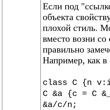
Если под "ссылк
объекта свойству
плохой стиль. М
вместо возни со 
правильно замече
Например, как в
class C {n v:i
C &a {c = C &_
&a/c/n;
