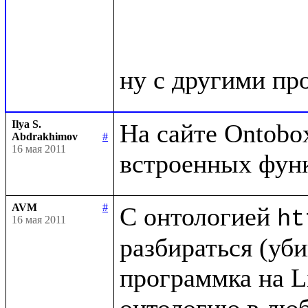
Ilya S.
На сайте Ontobox
Abdrakhimov
#
16 мая 2011
AVM
#
С онтологией 
ht
16 мая 2011
разбираться (убив
программка на Li
онтологию в люб