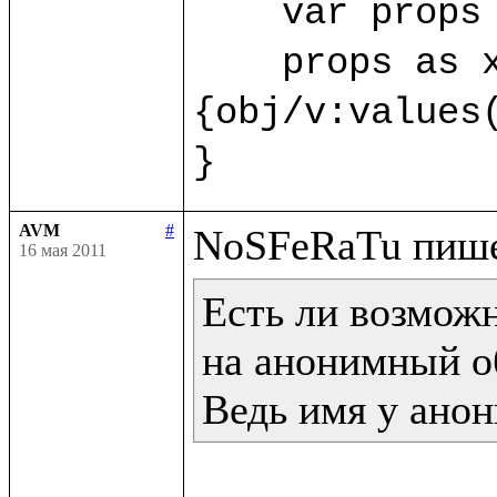
    var props 
    props as x
{obj/v:values(
}
AVM
#
16 мая 2011
Есть ли возможн
на анонимный об
Ведь имя у анон