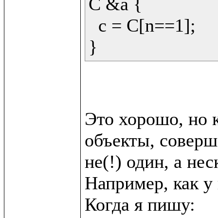
C &a {

  c = C[n==1];

Это хорошо, но к
объекты, соверш
не(!) один, а неск
Например, как у в
Когда я пишу:
