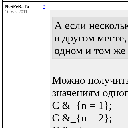
NoSFeRaTu
#
16 мая 2011
А если несколь
в другом месте,
одном и том же
Можно получить
значениям одног
C &_{n = 1};

C &_{n = 2};
