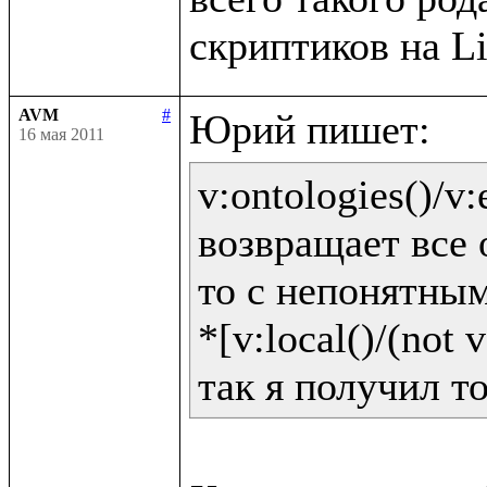
AVM
#
16 мая 2011
v:ontologies()/v:e
возвращает все 
то с непонятным
*[v:local()/(not v: