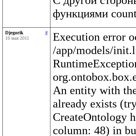
Djegorik
#
Execution error o
16 мая 2011
/app/models/init.l
RuntimeException
org.ontobox.box.e
An entity with the
already exists (tr
CreateOntology htt
column: 48) in bui