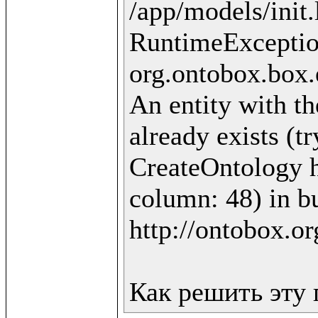
/app/models/init.
RuntimeExceptio
org.ontobox.box.
An entity with th
already exists (t
CreateOntology ht
column: 48) in bu
http://ontobox.or