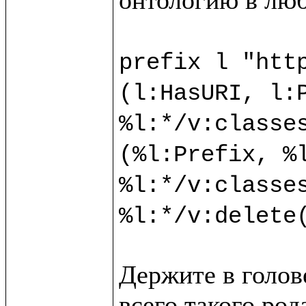
prefix l "http
(l:HasURI, l:P
%l:*/v:classes
(%l:Prefix, %l
%l:*/v:classes
Держите в голове
всего такого ро