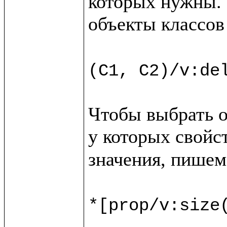
которых нужны. 
объекты классов
(C1, C2)/v:de
Чтобы выбрать о
у которых свойс
значения, пишем

*[prop/v:size