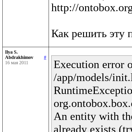
http://ontobox.or
Ilya S.
Abdrakhimov
#
Execution error o
16 мая 2011
/app/models/init.
RuntimeExceptio
org.ontobox.box.
An entity with th
already exists (t