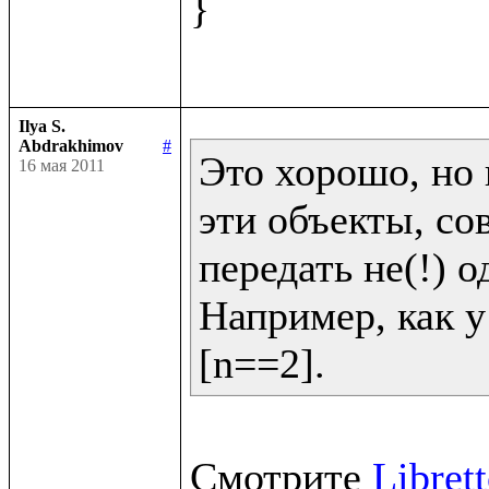
}

Ilya S.
Abdrakhimov
#
Это хорошо, но 
16 мая 2011
эти объекты, со
передать не(!) од
Например, как у 
[n==2].
Смотрите 
Libret