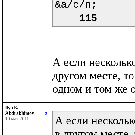
&a/c/n;

115
А если нескольк
другом месте, то
Ilya S.
Abdrakhimov
#
А если нескольк
16 мая 2011
в другом месте, 