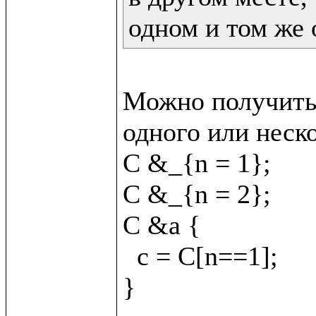
одном и том же 
Можно получить 
одного или неско
C &_{n = 1};

C &_{n = 2};

C &a {

  c = C[n==1];
