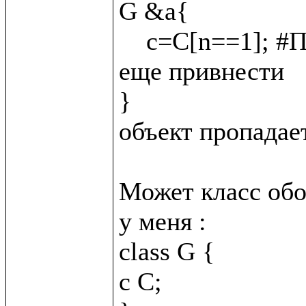
G &a{

    c=C[n==1]; #Подскажите как C &_{n = 2}; сюда 
еще привнести

}

объект пропадает
Может класс обо
у меня :

class G {

c C;
