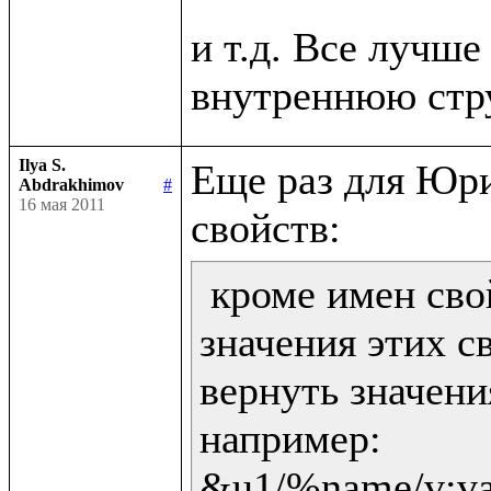
и т.д. Все лучше 
Ilya S.
Еще раз для Юри
Abdrakhimov
#
16 мая 2011
 кроме имен сво
значения этих св
вернуть значени
например:

&u1/%name/v:val