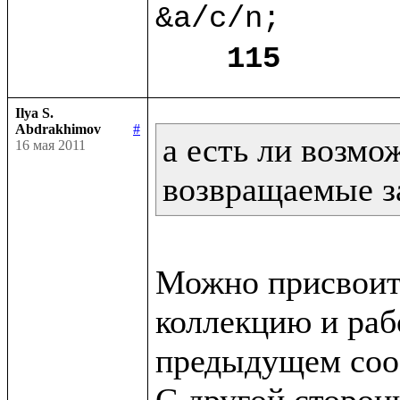
&a/c/n;

115
Ilya S.
Abdrakhimov
#
а есть ли возмо
16 мая 2011
возвращаемые з
Можно присвоит
коллекцию и рабо
предыдущем сооб
С другой сторон