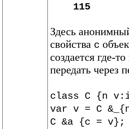
115
Здесь анонимный
свойства 
 объек
c
создается где-то
передать через п
class C {n v:i
var v = C &_{n
C &a {c = v};
