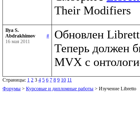
Ilya S.
Обновлен Libretto
Abdrakhimov
#
16 мая 2011
Теперь должен б
Страницы:
1
2
3
4
5
6
7
8
9
10
11
Форумы
>
Курсовые и дипломные работы
> Изучение Libretto