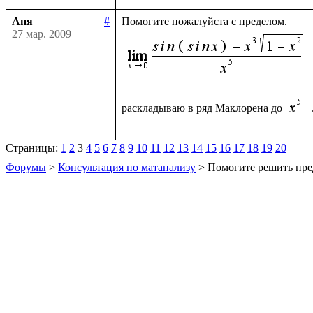
Аня
#
27 мар. 2009
раскладываю в ряд Маклорена до 
Страницы:
1
2
3
4
5
6
7
8
9
10
11
12
13
14
15
16
17
18
19
20
Форумы
>
Консультация по матанализу
> Помогите решить пре