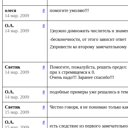
олеся
#
14 мар. 2009
О.А.
#
14 мар. 2009
1)нужно домножить числитель и знаме
-бесконечности, от этого зависит ответ

2)привести ко второму замечательному
Светик
#
Помогите, пожалуйста, решить предел: li
14 мар. 2009
при х стремящемся к 0.

О.А.
#
14 мар. 2009
Светик
#
15 мар. 2009
О.А.
#
есть следствие из первого замечательно
15 мар. 2009