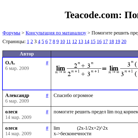
Teacode.com:
По
Форумы
>
Консультация по матанализу
> Помогите решить пре
Страницы:
1
2
3
4
5
6
7
8
9
10
11
12
13
14
15
16
17
18
19
20
Автор
О.А.
#
6 мар. 2009
Александр
#
6 мар. 2009
олеся
#
14 мар. 2009
олеся
#
lim              (2x-1/2x+2)^2x

14 мар. 2009