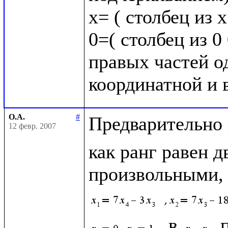
х= ( столбец из 
0=( столбец из 0 
правых частей о
О.А.
#
Предварительно 
12 февр. 2007
как ранг равен д
произвольными, а
 в 