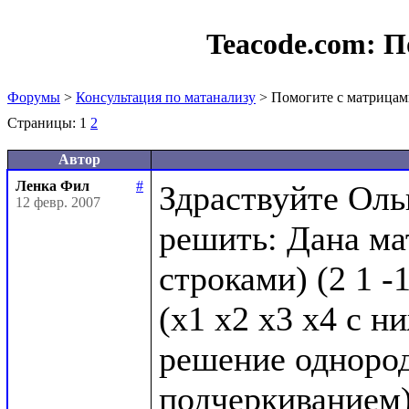
Teacode.com:
П
Форумы
>
Консультация по матанализу
> Помогите с матрица
Страницы:
1
2
Автор
Ленка Фил
#
Здраствуйте Оль
12 февр. 2007
решить: Дана мат
строками) (2 1 -1 4
(х1 х2 х3 х4 с н
решение однород
подчеркиванием)