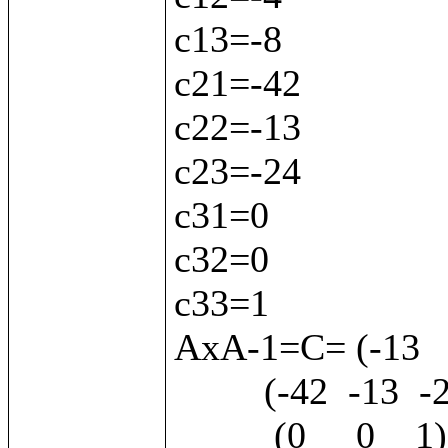
с13=-8

с21=-42

с22=-13

с23=-24

с31=0

с32=0

с33=1

АхА-1=С= (-13   -
         (-42  -13  -24)

          (0     0    1) 
