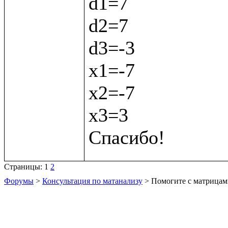
d1=7

d2=7

d3=-3

х1=-7

х2=-7

х3=3

Страницы:
1
2
Форумы
>
Консультация по матанализу
> Помогите с матрица