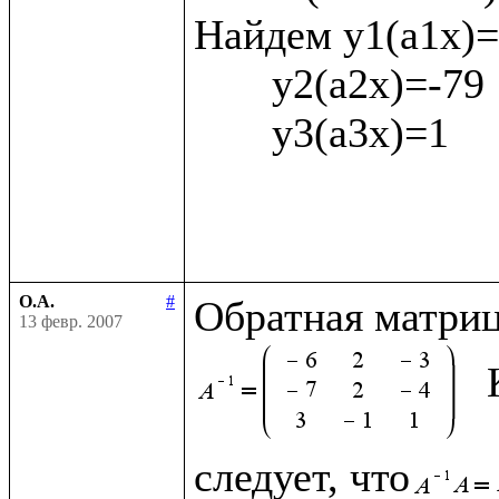
Найдем у1(а1х)= 
       у2(а2х)=-79

       у3(а3х)=1

О.А.
#
Обратная матриц
13 февр. 2007
следует, что