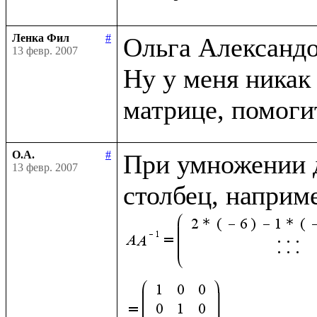
Ленка Фил
#
Ольга Александор
13 февр. 2007
Ну у меня никак 
О.А.
#
При умножении д
13 февр. 2007
столбец, наприм