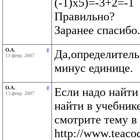
(-1)х5)=-3+2=-1

Правильно?

О.А.
#
Да,определитель
13 февр. 2007
О.А.
#
Если надо найти
13 февр. 2007
найти в учебнике
смотрите тему в
http://www.teaco