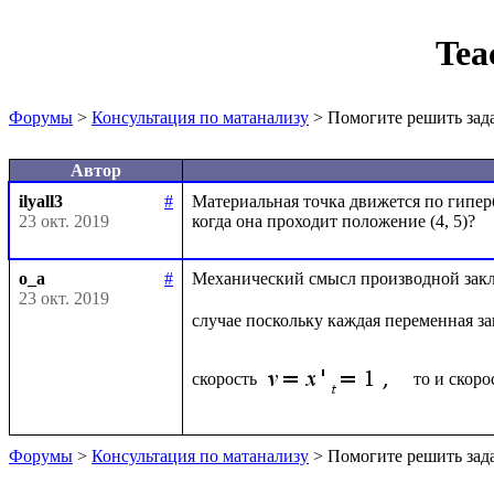
Tea
Форумы
>
Консультация по матанализу
> Помогите решить зад
Автор
ilyall3
#
Материальная точка движется по гипербо
23 окт. 2019
o_a
#
Механический смысл производной заклю
23 окт. 2019
случае поскольку каждая переменная за
скорость 
 то и скор
Форумы
>
Консультация по матанализу
> Помогите решить зад