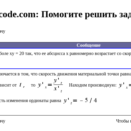
code.com:
Помогите решить за
ачу
Сообщение
ле xy = 20 так, что ее абсцисса x равномерно возрастает со скор
чается в том, что скорость движения материальной точки равна
висит от 
 то 
 Находим производную: 
ость изменения ординаты равна 
ачу
Чтобы 