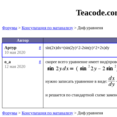
Teacode.c
Форумы
>
Консультация по матанализу
> Диф.уравненя
Автор
Артур
#
10 мая 2020
o_a
#
12 мая 2020
нужно записать уравнение в виде:
и решается по стандартной схеме замен
Форумы
>
Консультация по матанализу
> Диф.уравненя