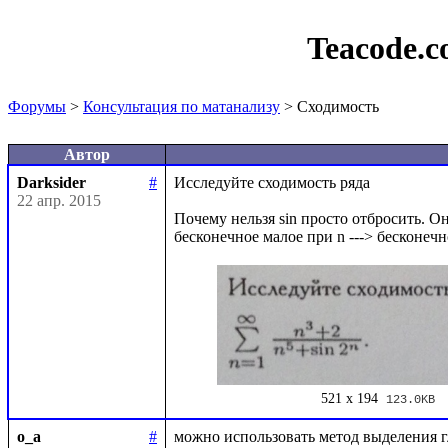
Teacode.
Форумы
>
Консультация по матанализу
> Сходимость
Автор
Darksider
#
Исследуйте сходимость ряда 

22 апр. 2015
Почему нельзя sin просто отбросить. Он 
521 x 194
123.0KB
o_a
#
можно использовать метод выделения г