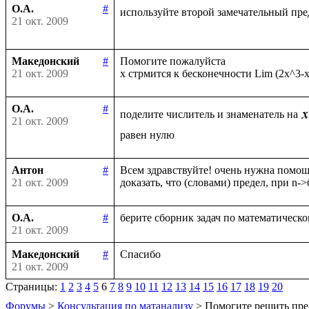
О.А.
#
используйте второй замечательный пре
21 окт. 2009
Македонский
#
Помогите пожалуйста

21 окт. 2009
О.А.
#
поделите числитель и знаменатель на
21 окт. 2009
Антон
#
Всем здравствуйте! очень нужна помощь
21 окт. 2009
О.А.
#
21 окт. 2009
Македонский
#
21 окт. 2009
Страницы:
1
2
3
4
5
6
7
8
9
10
11
12
13
14
15
16
17
18
19
20
Форумы
>
Консультация по матанализу
> Помогите решить пре