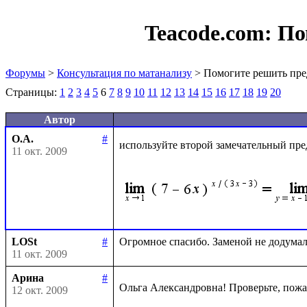
Teacode.com:
По
Форумы
>
Консультация по матанализу
> Помогите решить пре
Страницы:
1
2
3
4
5
6
7
8
9
10
11
12
13
14
15
16
17
18
19
20
Автор
О.А.
#
используйте второй замечательный пре
11 окт. 2009
LOSt
#
11 окт. 2009
Арина
#
Ольга Александровна! Проверьте, пожа
12 окт. 2009