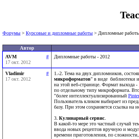
Tea
Форумы
>
Курсовые и дипломные работы
> Дипломные работы
Автор
AVM
#
17 окт. 2012
Vladimir
#
1.-2. Тема на двух дипломников, состо
17 окт. 2012
микроформатов
" в виде  библиотеки 
на этой веб-странице. Формат выхода -
по отдельному типу микроформата. Втора
"более интеллектуализированный 
Pinte
Пользователь кликом выбирает из предло
базу. При этом сохраняется ссылка на и
3. 
Кулинарный сервис
.

В какой-то мере это частный случай т
ввода новых рецептов вручную и модул
времени приготовления, по сложности, 