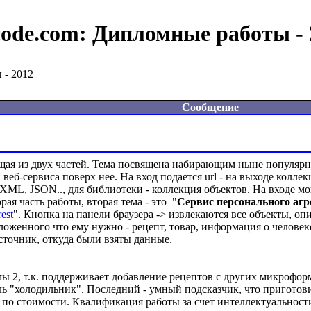
code.com:
Дипломные работы - 
 - 2012
Сообщение
ящая из двух частей. Тема посвящена набирающим ныне популярн
и веб-сервиса поверх нее. На вход подается url - на выходе колл
 XML, JSON.., для библиотеки - коллекция объектов. На входе м
я часть работы, вторая тема - это  "
Сервис персонального аг
rest
". Кнопка на панели браузера -> извлекаются все объекты, оп
женного что ему нужно - рецепт, товар, информация о человеке, 
сточник, откуда были взяты данные.

емы 2, т.к. поддерживает добавление рецептов c других микрофо
ь "холодильник". Последний - умный подсказчик, что приготовит
по стоимости. Квалификация работы за счет интеллектуальности 