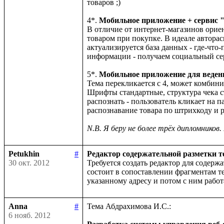
товаров ;)

4*.
 Мобильное приложение + сервис "
В отличие от интернет-магазинов орие
товаром при покупке. В идеале авторас
актуализируется база данных - где-чт
информации - получаем социальный сер
5*. 
Мобильное приложение для веден
Тема перекликается с 4, может комбинир
Шрифты стандартные, структура чека ст
распознать - пользователь кликает на 
распознавание товара по штрихкоду и р
N.B. Я беру не более трёх дипломнико
Petukhin
#
Редактор содержательной разметки т
30 окт. 2012
Требуется создать редактор для содерж
состоит в сопоставлении фрагментам т
Anna
#
Тема Абдрахимова И.С.:

6 нояб. 2012