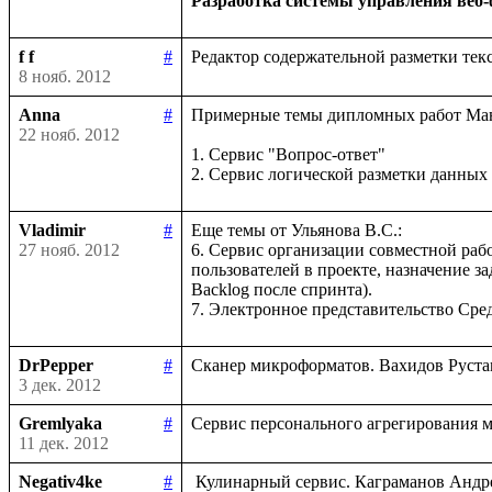
Разработка системы управления веб
f f
#
8 нояб. 2012
Anna
#
Примерные темы дипломных работ Ман
22 нояб. 2012
1. Сервис "Вопрос-ответ"

Vladimir
#
Еще темы от Ульянова В.С.:

27 нояб. 2012
6. Сервис организации совместной рабо
пользователей в проекте, назначение за
Backlog после спринта).

DrPepper
#
3 дек. 2012
Gremlyaka
#
11 дек. 2012
Negativ4ke
#