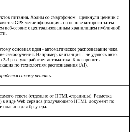
ктов питания. Ходим со смартфоном - щелкнули ценник с 
ляется GPS метаинформация - на основе которого затем 
яем веб-сервис с централизованным хранилищем публичной 
ти.

тому основная идея - автоматическое распознавание чека. 
е самообучения. Например, квитанция -  не удалось авто-
-3 раза уже работает автоматика. Как вариант - 
кация по технологиям распознавания (AI).

 придется самому решать.
самого текста (отдельно от HTML-страницы). Разметка 
1) в виде Web-сервиса (получающего HTML-документ по 