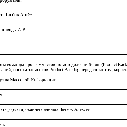
-форумами.
циводы А.В.:

ты команды программистов по методологии Scrum (Product Backlog
даний, оценка элементов Product Backlog перед спринтом, коррек