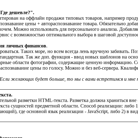
Где дешевле?".
нтирован на оффлайн продажи типовых товаров, например проду
познавание цены + автораспознавание товара. Обязательно добав
о-почем. Можно использовать для персонального анализа. Добавл
вис с возможностью оптимального выбора в шаговой доступнос
ия личных финансов
.

оваться. Таких море, но всем всегда лень вручную забивать. Поэ
андартная. Так же доп. функция - ввод новых шаблонов на основ
парные области фотографии, содержащие ценную информацию. Со 2
аспознавание цены по голосу. Можно и без веб-сервера. Квалифи
в. Если желающих будет больше, то мы с вами встретимся и мне
екста.
ательной разметки HTML-текста. Разметка должна храниться вне 
екста сущностей предметной области. Способ реализации: либо 