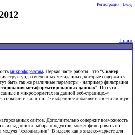
Регистрация
Вход
2012
Поиск
ость 
микроформатам
. Первая часть работы - это "
Сканер 
екция структур, размеченных метаданных, которые содержатся 
огут быть так же различные параметры - например фильтрация 
регирования метаформатированных данных
". По сути - 
исанные в микроформатах на данной веб-странице.-> 
событии и т.д. и т.п. -> выбранное добавляется в его личную 
рматированных сайтов. Дополнительно содержит возможность 
ь из заданного набора продуктов, может фильтровать по 
модуля "холодильник". В идеале как в яндекс-маркете для 