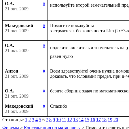
О.А.
#
используйте второй замечательный пре
21 окт. 2009
Македонский
#
Помогите пожалуйста

21 окт. 2009
О.А.
#
поделите числитель и знаменатель на
21 окт. 2009
Антон
#
Всем здравствуйте! очень нужна помощь
21 окт. 2009
О.А.
#
21 окт. 2009
Македонский
#
21 окт. 2009
Страницы:
1
2
3
4
5
6
7
8
9
10
11
12
13
14
15
16
17
18
19
20
Форумы
>
Консультация по матанализу
> Помогите решить пре