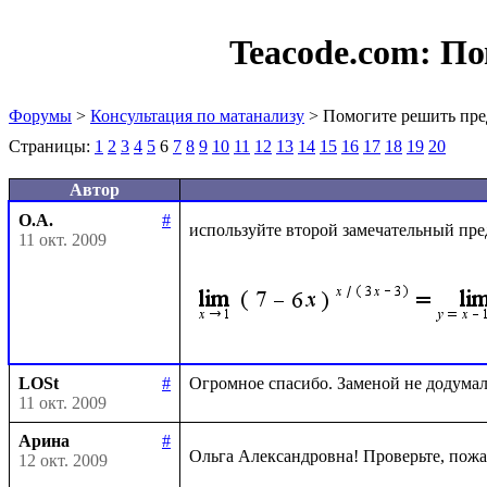
Teacode.com:
По
Форумы
>
Консультация по матанализу
> Помогите решить пре
Страницы:
1
2
3
4
5
6
7
8
9
10
11
12
13
14
15
16
17
18
19
20
Автор
О.А.
#
используйте второй замечательный пре
11 окт. 2009
LOSt
#
11 окт. 2009
Арина
#
Ольга Александровна! Проверьте, пожа
12 окт. 2009