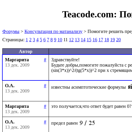
Teacode.com:
По
Форумы
>
Консультация по матанализу
> Помогите решить пре
Страницы:
1
2
3
4
5
6
7
8
9
10
11
12
13
14
15
16
17
18
19
20
Автор
Маргарита
#
Здравствуйте!

13 дек. 2009
Будьте добры,помогите пожалуйста с ре
О.А.
#
известны асимптотические формулы
13 дек. 2009
Маргарита
#
13 дек. 2009
О.А.
#
предел равен
13 дек. 2009