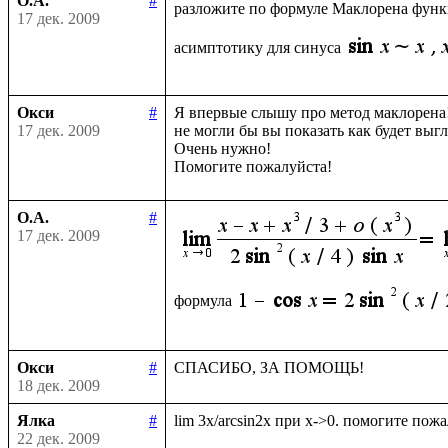
О.А.
#
разложите по формуле Маклорена фун
17 дек. 2009
асимптотику для синуса
Окси
#
Я впервые слышу про метод маклорена!
17 дек. 2009
не могли бы вы показать как будет выгл
Очень нужно!

О.А.
#
17 дек. 2009
формула
Окси
#
18 дек. 2009
Ялка
#
22 дек. 2009