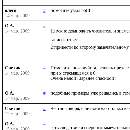
олеся
#
14 мар. 2009
О.А.
#
14 мар. 2009
1)нужно домножить числитель и знаме
зависит ответ

2)привести ко второму замечательному
Светик
#
Помогите, пожалуйста, решить предел: li
14 мар. 2009
при х стремящемся к 0.

О.А.
#
14 мар. 2009
Светик
#
15 мар. 2009
О.А.
#
есть следствие из первого замечательно
15 мар. 2009