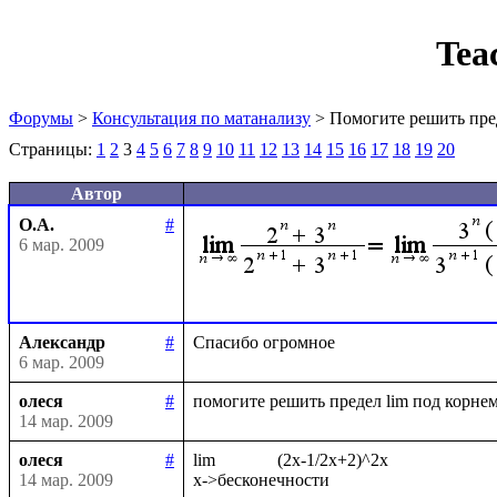
Tea
Форумы
>
Консультация по матанализу
> Помогите решить пре
Страницы:
1
2
3
4
5
6
7
8
9
10
11
12
13
14
15
16
17
18
19
20
Автор
О.А.
#
6 мар. 2009
Александр
#
6 мар. 2009
олеся
#
14 мар. 2009
олеся
#
lim              (2x-1/2x+2)^2x

14 мар. 2009