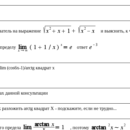
натель на выражение
и выяснить, к 
 пределу
ответ
m (cos6x-1)/arctg квадрат x

го предела
, поэтому