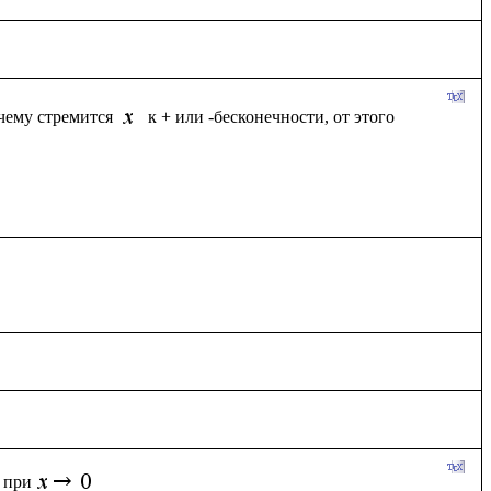
чему стремится 
к + или -бесконечности, от этого 
при