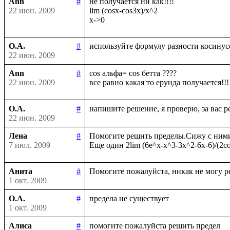
Ann
#
не получается ни как!!!!

22 июн. 2009
lim (cosx-cos3x)/x^2

О.А.
#
22 июн. 2009
Ann
#
cos альфа= cos бетта ????

22 июн. 2009
О.А.
#
22 июн. 2009
Лена
#
Помогите решить пределы.Сижу с ними у
7 июл. 2009
Анита
#
1 окт. 2009
О.А.
#
1 окт. 2009
Алиса
#
помогите пожалуйста решить предел
