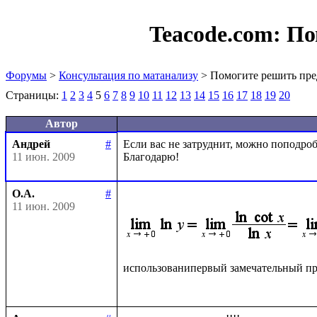
Teacode.com:
По
Форумы
>
Консультация по матанализу
> Помогите решить пре
Страницы:
1
2
3
4
5
6
7
8
9
10
11
12
13
14
15
16
17
18
19
20
Автор
Андрей
#
Если вас не затруднит, можно поподробн
11 июн. 2009
О.А.
#
11 июн. 2009
использованипервый замечательный пр