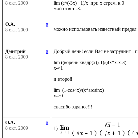
8 окт. 2009
lim (e^(-3x)_ 1)/x  при х стрем. к 0

О.А.
#
можно использовать известный предел
8 окт. 2009
Дмитрий
#
Добрый день! если Вас не затруднит - 
8 окт. 2009
lim ((корень квадр(x))-1)/(4x*x-x-3)

x->1

и второй

lim  (1-cos4x)/(x*arcsinx)

x->0

О.А.
#
8 окт. 2009
1)