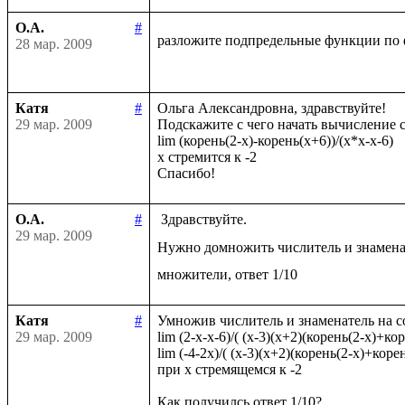
О.А.
#
разложите подпредельные функции по 
28 мар. 2009
Катя
#
Ольга Александровна, здравствуйте!

29 мар. 2009
Подскажите с чего начать вычисление с
lim (корень(2-x)-корень(x+6))/(x*x-x-6)

x стремится к -2

О.А.
#
 Здравствуйте.

29 мар. 2009
Нужно домножить числитель и знамена
Катя
#
Умножив числитель и знаменатель на с
29 мар. 2009
lim (2-x-x-6)/( (x-3)(x+2)(корень(2-x)+кор
lim (-4-2x)/( (x-3)(x+2)(корень(2-x)+корен
при x стремящемся к -2
