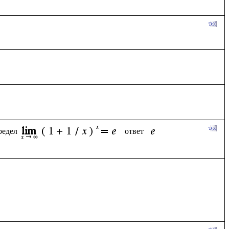
редел
ответ  