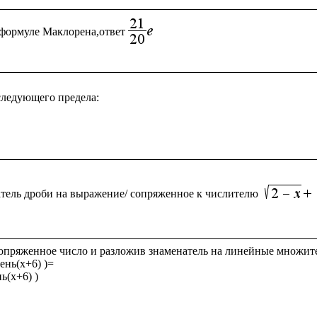
формуле Маклорена,ответ
ледующего предела:

тель дроби на выражение/ сопряженное к числителю
опряженное число и разложив знаменатель на линейные множите
ень(x+6) )= 

ь(x+6) )
