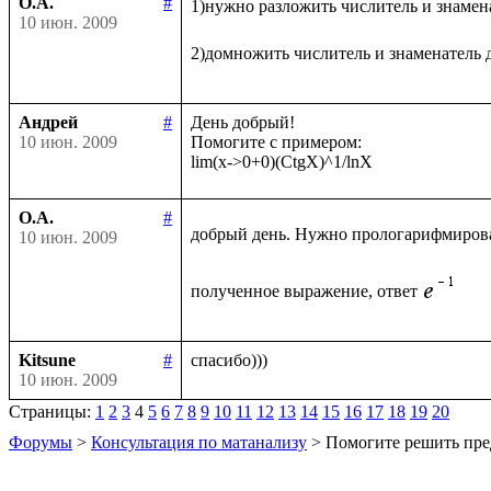
О.А.
#
1)нужно разложить числитель и знамен
10 июн. 2009
2)домножить числитель и знаменатель 
Андрей
#
День добрый!

10 июн. 2009
Помогите с примером:

О.А.
#
добрый день. Нужно прологарифмиров
10 июн. 2009
полученное выражение, ответ
Kitsune
#
10 июн. 2009
Страницы:
1
2
3
4
5
6
7
8
9
10
11
12
13
14
15
16
17
18
19
20
Форумы
>
Консультация по матанализу
> Помогите решить пре