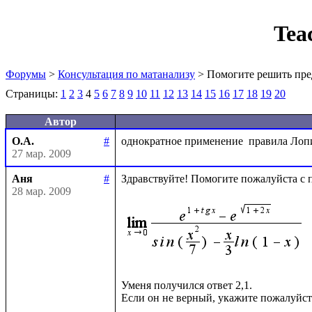
Tea
Форумы
>
Консультация по матанализу
> Помогите решить пре
Страницы:
1
2
3
4
5
6
7
8
9
10
11
12
13
14
15
16
17
18
19
20
Автор
О.А.
#
27 мар. 2009
Аня
#
Здравствуйте! Помогите пожалуйста с п
28 мар. 2009
Уменя получился ответ 2,1.
