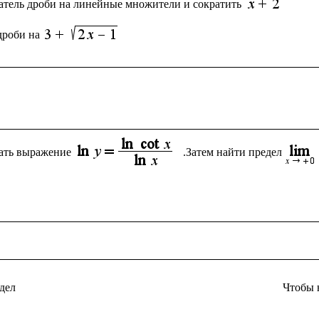
атель дроби на линейные множители и сократить 
дроби на
ать выражение
.Затем найти предел
дел
Чтобы 