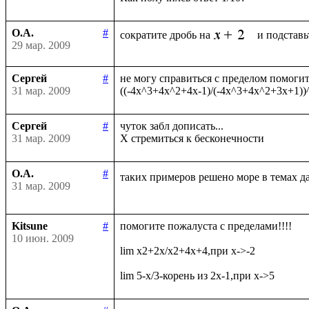
О.А.
#
сократите дробь на
29 мар. 2009
Сергей
#
не могу справиться с пределом помогите
31 мар. 2009
Сергей
#
чуток забл дописать...

31 мар. 2009
О.А.
#
таких примеров решено море в темах д
31 мар. 2009
Kitsune
#
помогите пожалуста с пределами!!!!

10 июн. 2009
lim x2+2x/x2+4x+4,при x->-2
