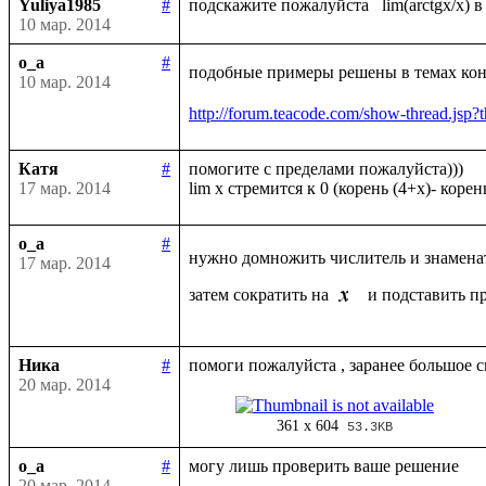
Yuliya1985
#
10 мар. 2014
o_a
#
подобные примеры решены в темах конс
10 мар. 2014
http://forum.teacode.com/show-thread.
Катя
#
помогите с пределами пожалуйста)))

17 мар. 2014
o_a
#
нужно домножить числитель и знамена
17 мар. 2014
затем сократить на 
 и подставить п
Ника
#
20 мар. 2014
361 x 604
53.3KB
o_a
#
20 мар. 2014