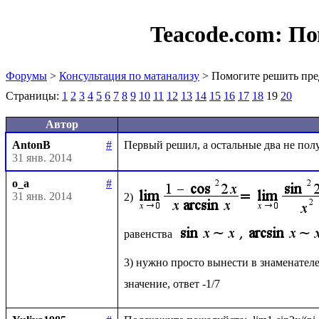
Teacode.com:
По
Форумы
>
Консультация по матанализу
> Помогите решить пре
Страницы:
1
2
3
4
5
6
7
8
9
10
11
12
13
14
15
16
17
18
19
20
Автор
AntonB
#
31 янв. 2014
o_a
#
31 янв. 2014
2)
равенства 
3) нужно просто вынести в знаменателе