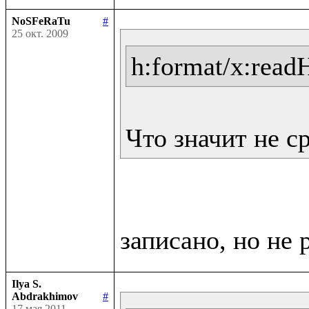
NoSFeRaTu
#
25 окт. 2009
h:format/x:read
Что значит не с
Ilya S.
Abdrakhimov
#
17 мая 2011