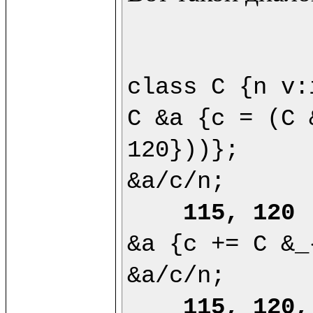
class C {n v:
C &a {c = (C 
120}))};

&a/c/n;

115, 120
&a {c += C &_
&a/c/n;

115, 120,