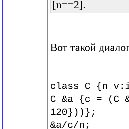
Вот такой диалог
class C {n v:i
C &a {c = (C &
120}))};

&a/c/n;
