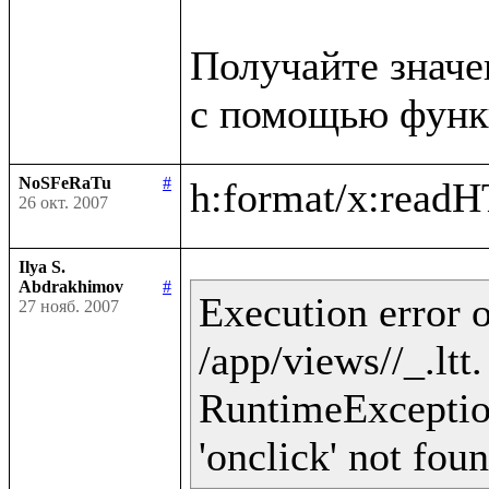
Получайте значе
NoSFeRaTu
#
26 окт. 2007
Ilya S.
Abdrakhimov
#
Execution error o
27 нояб. 2007
/app/views//_.ltt
RuntimeException 
'onclick' not fou