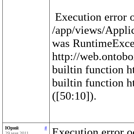
 Execution error occured in template 
/app/views/Applica
was RuntimeExcep
http://web.ontobo
builtin function h
builtin function h
([50:10]).

Юрий
#
Execution error o
29 мая 2011