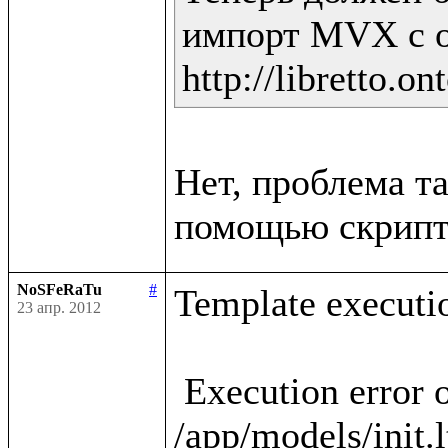
импорт MVX с о
Нет, проблема та
NoSFeRaTu
#
Template executio
23 апр. 2012
 Execution error occured in template 
/app/models/init.l