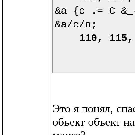
&a {c .= C &_
&a/c/n;

110, 115,
Это я понял, сп
объект объект на