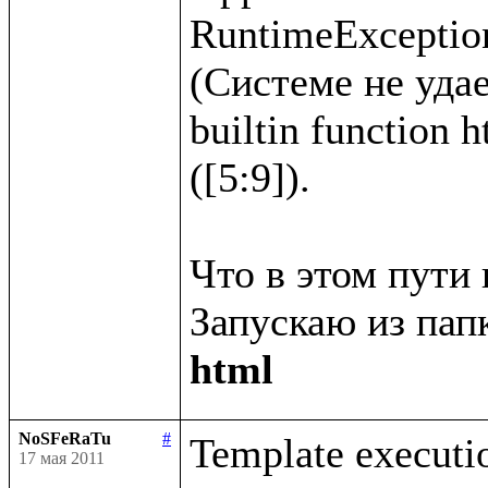
RuntimeException
(Системе не удае
builtin function 
([5:9]).

Что в этом пути 
Запускаю из папк
html
NoSFeRaTu
#
Template executio
17 мая 2011