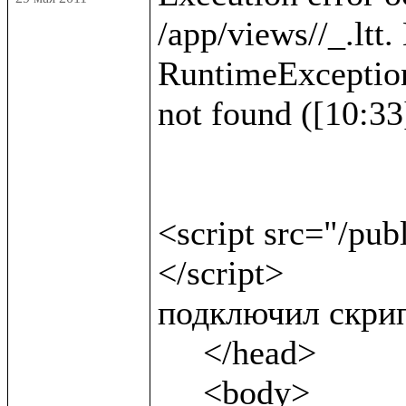
/app/views//_.ltt.
RuntimeException :
not found ([10:33]
<script src="/pub
</script>              
подключил скрип
     </head>

     <body>
