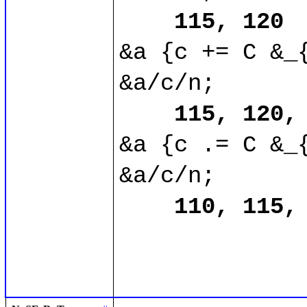
115, 120
&a {c += C &_{
&a/c/n;

115, 120,
&a {c .= C &_{
&a/c/n;

110, 115,