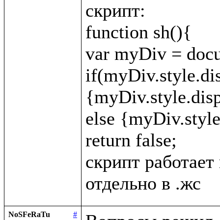
скрипт:

function sh(){

var myDiv = docu
if(myDiv.style.di
{myDiv.style.displ
else {myDiv.style.
return false;

скрипт работает 
NoSFeRaTu
#