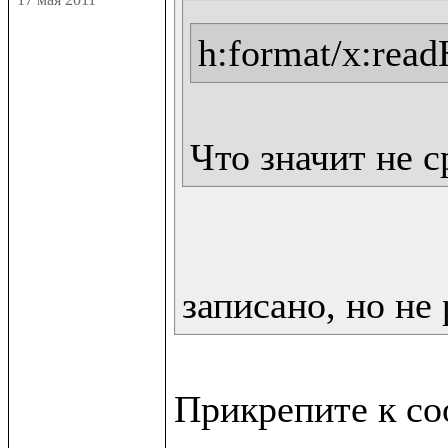
h:format/x:rea
Что значит не 
записано, но не 
Прикрепите к со