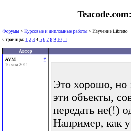
Teacode.com
Форумы
>
Курсовые и дипломные работы
> Изучение Libretto
Страницы:
1
2
3
4
5
6
7
8
9
10
11
Автор
AVM
#
16 мая 2011
Это хорошо, но 
эти объекты, со
передать не(!) од
Например, как у 