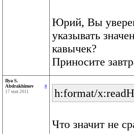
Юрий, Вы уверен
указывать значен
кавычек?

Ilya S.
Abdrakhimov
#
h:format/x:read
17 мая 2011