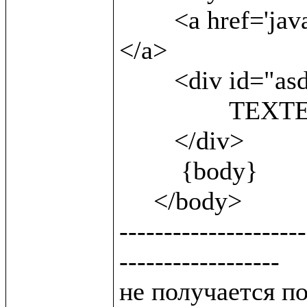
 	<a href='javascript:;'onclick=sh()> show<br/> 
</a>                
        <div id="asd" style='display:block'>

 		TEXTEXTEXTEXTEXT

        </div>

         {body}

     </body>

---------------------
------------------

не получается п