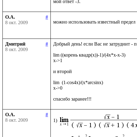
О.А.
#
можно использовать известный предел
8 окт. 2009
Дмитрий
#
Добрый день! если Вас не затруднит - 
8 окт. 2009
lim ((корень квадр(x))-1)/(4x*x-x-3)

x->1

и второй

lim  (1-cos4x)/(x*arcsinx)

x->0

О.А.
#
8 окт. 2009
1)