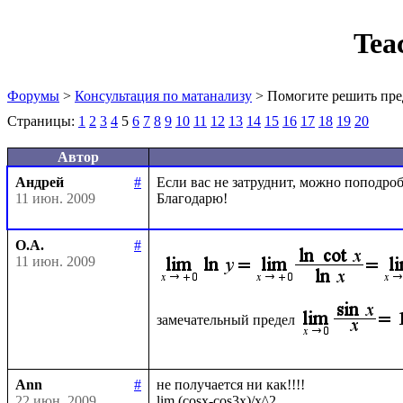
Tea
Форумы
>
Консультация по матанализу
> Помогите решить пре
Страницы:
1
2
3
4
5
6
7
8
9
10
11
12
13
14
15
16
17
18
19
20
Автор
Андрей
#
Если вас не затруднит, можно поподробн
11 июн. 2009
О.А.
#
11 июн. 2009
замечательный предел
Ann
#
не получается ни как!!!!

22 июн. 2009
lim (cosx-cos3x)/x^2
