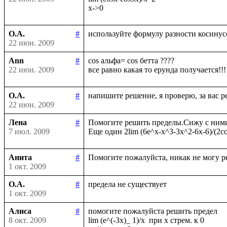
О.А.
#
22 июн. 2009
Ann
#
cos альфа= cos бетта ????

22 июн. 2009
О.А.
#
22 июн. 2009
Лена
#
Помогите решить пределы.Сижу с ними у
7 июл. 2009
Анита
#
1 окт. 2009
О.А.
#
1 окт. 2009
Алиса
#
помогите пожалуйста решить предел

8 окт. 2009
lim (e^(-3x)_ 1)/x  при х стрем. к 0
