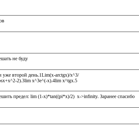
же второй день.1Lim(x-arctgx)/x^3/
