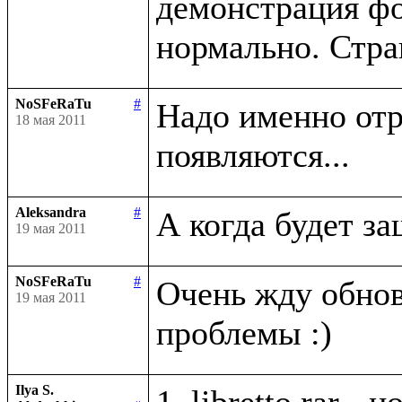
демонстрация фо
NoSFeRaTu
#
Надо именно отри
18 мая 2011
Aleksandra
#
19 мая 2011
NoSFeRaTu
#
Очень жду обно
19 мая 2011
Ilya S.
1. libretto.rar -