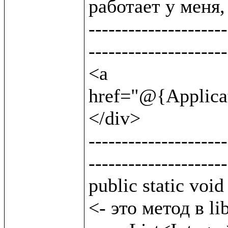
работает у меня, 
---------------------
---------------------
<a 
href="@{Applicat
</div>                
---------------------
---------------------
public static void byClass(String lttclass) {
<- это метод в lib