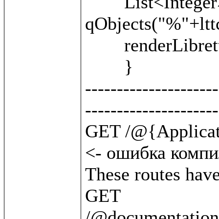
	List<Integer> units = 
qObjects("%"+lttc
	renderLibretto(units);

	}

---------------------
---------------------
GET /@{Application.byClass(BattleUnit)}   
<- ошибка компил
These routes have 
GET       
/@documentation/