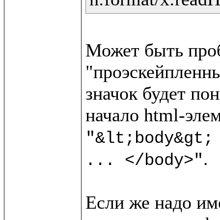
Может быть пробл
"проэскейпленный
значок будет пон
"&lt;body&gt;
.

... </body>"
Если же надо име