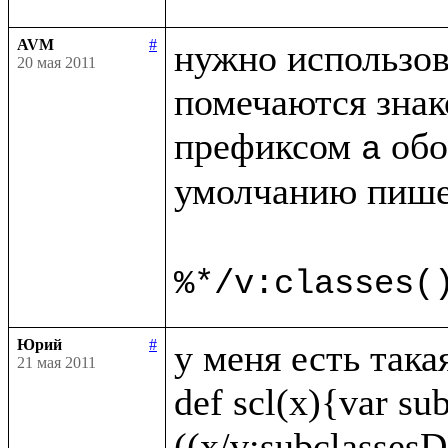
AVM
#
нужно использов
20 мая 2011
помечаются знак
префиксом 
 обо
a
умолчанию пише
%*/v:classes(
Юрий
#
у меня есть така
21 мая 2011
def scl(x){var sub
((x/v:subclassesDi