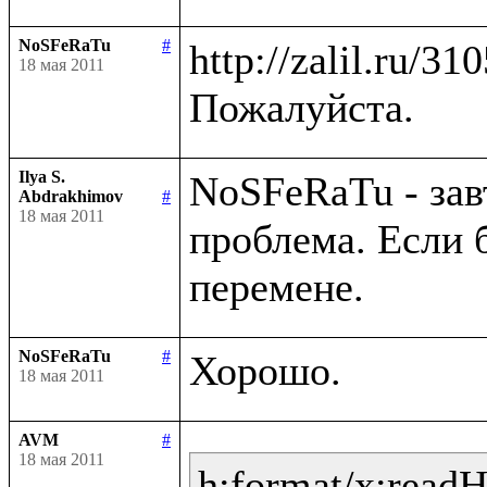
NoSFeRaTu
#
http://zalil.ru/31
18 мая 2011
Ilya S.
NoSFeRaTu - зав
Abdrakhimov
#
18 мая 2011
проблема. Если 
NoSFeRaTu
#
18 мая 2011
AVM
#
18 мая 2011
h:format/x:read