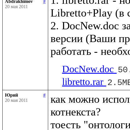
Abdrakhimov
#
20 мая 2011
Libretto+Play (в
2. DocNew.doc з
версии (Ваши пр
DocNew.doc
50
libretto.rar
2.5M
Юрий
#
как можно исполь
20 мая 2011
котнекста?
