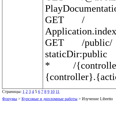
PlayDocumentatio
GET       /                                                 
Application.index 
GET       /public/                                          
staticDir:public 

*         /{controller}/{action}    
Страницы:
1
2
3
4
5
6
7
8
9
10
11
Форумы
>
Курсовые и дипломные работы
> Изучение Libretto