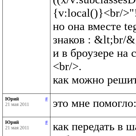
{v:local()}<br/>"!)
но она вместе te
знаков : &lt;br/&g
и в броузере на 
<br/>.

Юрий
#
21 мая 2011
Юрий
#
как передать в ш
21 мая 2011