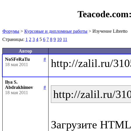
Teacode.com
Форумы
>
Курсовые и дипломные работы
> Изучение Libretto
Страницы:
1
2
3
4
5
6
7
8
9
10
11
Автор
NoSFeRaTu
#
18 мая 2011
Ilya S.
Abdrakhimov
#
http://zalil.ru/3
18 мая 2011