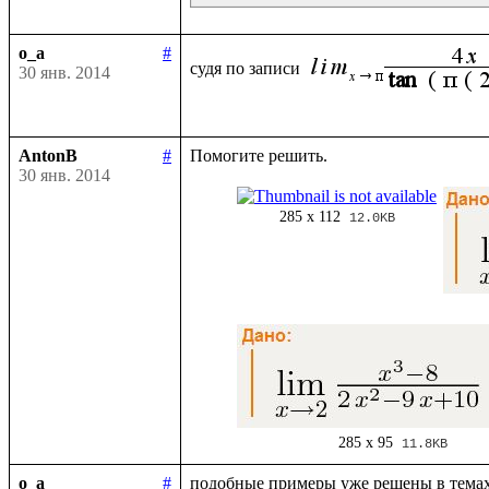
o_a
#
судя по записи 
30 янв. 2014
AntonB
#
30 янв. 2014
285 x 112
12.0KB
285 x 95
11.8KB
o_a
#