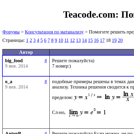
Teacode.com:
По
Форумы
>
Консультация по матанализу
> Помогите решить пре
Страницы:
1
2
3
4
5
6
7
8
9
10
11
12
13
14
15
16
17
18
19
20
Автор
big_food
#
Решите пожалуйста)

9 янв. 2014
o_a
#
подобные примеры решены в темах данн
9 янв. 2014
анализу. Техника решения сводится к 
пределом:
Сл-но, 
AntonB
#