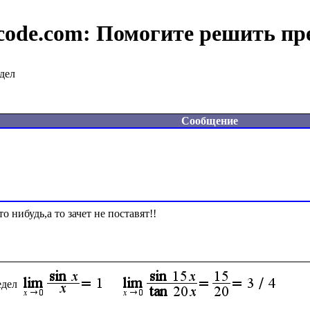
code.com:
Помогите решить пр
дел
Сообщение
нибудь,а то зачет не поставят!!

едел