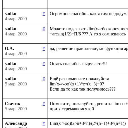
sadko
#
4 мар. 2009
sadko
#
Можете подсказать lim(x->бесконечность)
4 мар. 2009
О.А.
#
4 мар. 2009
sadko
#
4 мар. 2009
sadko
#
Ещё раз помогите пожалуйста

5 мар. 2009
lim(x->-oo)(x+1)*e^(x+3)=0?

Светик
#
Помогите, пожалуйста, решить: lim cos6x
5 мар. 2009
Александр
#