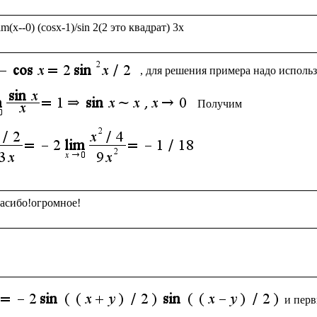
, для решения примера надо исполь
Получим
и пер