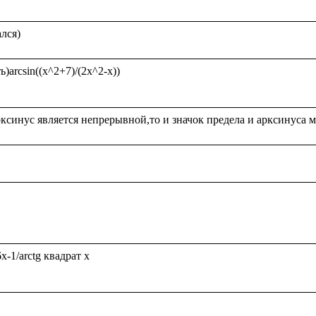
arcsin((x^2+7)/(2x^2-x))

-1/arctg квадрат x
