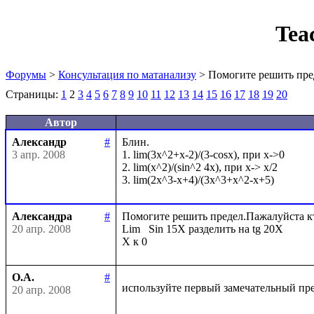
Tea
Форумы
>
Консультация по матанализу
> Помогите решить пре
Страницы:
1
2
3
4
5
6
7
8
9
10
11
12
13
14
15
16
17
18
19
20
Автор
Александр
#
Блин. 

3 апр. 2008
1. lim(3x^2+x-2)/(3-cosx), при x->0

2. lim(x^2)/(sin^2 4x), при x-> x/2

Александра
#
Помогите решить предел.Пажалуйста кто 
20 апр. 2008
Lim   Sin 15X разделить на tg 20X

О.А.
#
используйте первый замечательный пр
20 апр. 2008