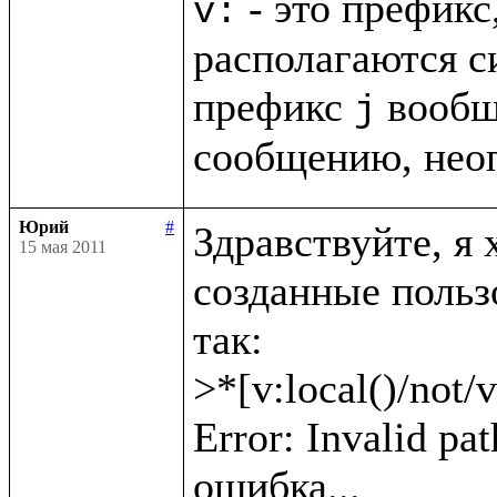
 - это префикс
v:
располагаются с
префикс 
 вообщ
j
сообщению, нео
Юрий
#
Здравствуйте, я 
15 мая 2011
созданные пользо
так: 

>*[v:local()/not/v
Error: Invalid pat
ошибка...
