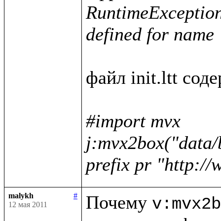
RuntimeException :
defined for name 
файл init.ltt соде
#import mvx

j:mvx2box("data/
prefix pr "http:/
malykh
#
Почему 
v:mvx2b
12 мая 2011