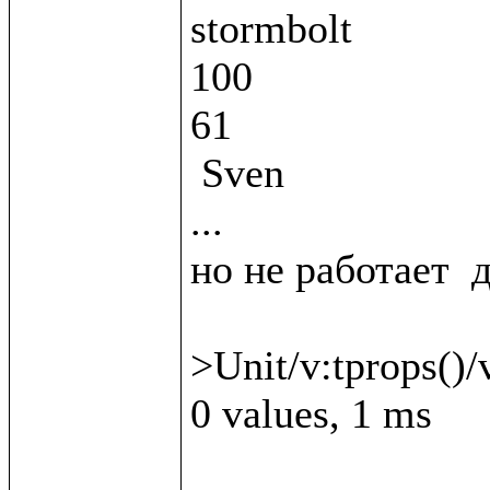
stormbolt

100

61

 Sven

...

но не работает  д
>Unit/v:tprops()/v
0 values, 1 ms
