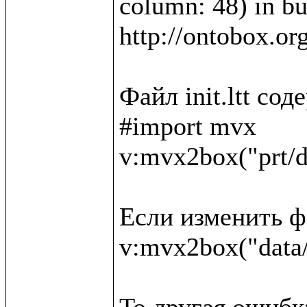
column: 48) in bui
http://ontobox.or
Файл init.ltt со
#import mvx

v:mvx2box("prt/d
Если изменить фа
v:mvx2box("data/
То другая ошибка