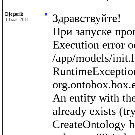
Djegorik
#
Здравствуйте!

10 мая 2011
При запуске про
Execution error o
/app/models/init.l
RuntimeException
org.ontobox.box.e
An entity with the
already exists (tr
CreateOntology htt