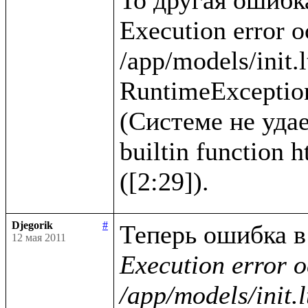
Execution error o
/app/models/init.l
RuntimeException
(Системе не удае
builtin function 
Djegorik
#
12 мая 2011
Execution error o
/app/models/init.l