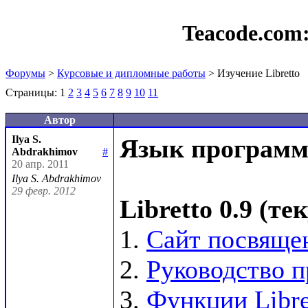
Teacode.com
Форумы
>
Курсовые и дипломные работы
> Изучение Libretto
Страницы:
1
2
3
4
5
6
7
8
9
10
11
Автор
Ilya S.
Язык программи
Abdrakhimov
#
20 апр. 2011
Ilya S. Abdrakhimov
29 февр. 2012
Libretto 0.9 (т
1. 
Сайт посвящен
2. 
Руководство п
3. 
Функции Libre