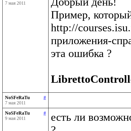
Добрый день!

7 мая 2011
Пример, который
http://courses.is
приложения-спра
эта ошибка ?

LibrettoControll
NoSFeRaTu
#
7 мая 2011
NoSFeRaTu
#
есть ли возможно
9 мая 2011