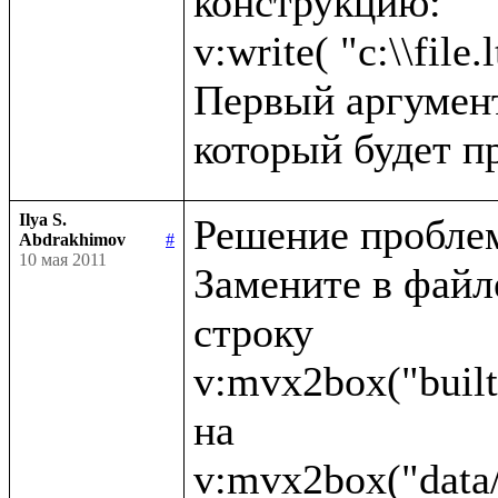
конструкцию:

v:write( "c:\\file.l
Первый аргумент 
Ilya S.
Решение проблем
Abdrakhimov
#
10 мая 2011
Замените в файле 
строку 

v:mvx2box("built
на 
