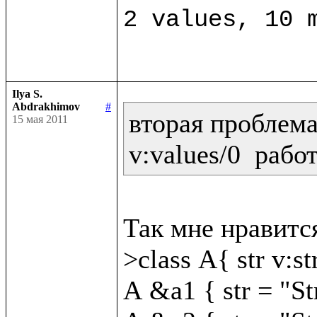
Ilya S.
Abdrakhimov
#
вторая проблема:
15 мая 2011
v:values/0  рабо
Так мне нравится
>class A{ str v:str
A &a1 { str = "St