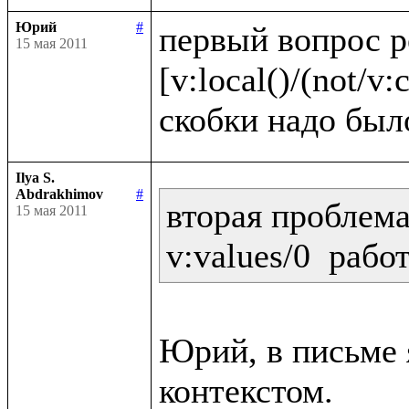
Юрий
#
первый вопрос 
15 мая 2011
[v:local()/(not/v:c
Ilya S.
Abdrakhimov
#
вторая проблема:
15 мая 2011
Юрий, в письме я
контекстом.
