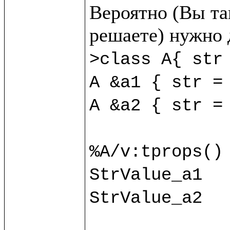
Вероятно (Вы так
>class A{ str 
A &a1 { str = 
A &a2 { str = 
%A/v:tprops() 
StrValue_a1

StrValue_a2
