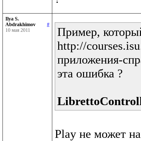
Ilya S.
Abdrakhimov
#
Пример, которы
10 мая 2011
http://courses.i
приложения-спра
эта ошибка ?

LibrettoControll
Play не может н