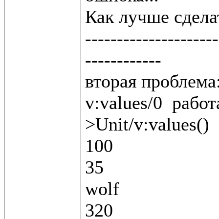
Как лучше сделат
---------------------
------------

вторая проблема:
v:values/0  работ
>Unit/v:values()

100

35

wolf

320
