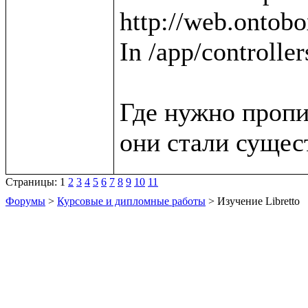
http://web.ontobox
In /app/controller
Где нужно пропи
Страницы:
1
2
3
4
5
6
7
8
9
10
11
Форумы
>
Курсовые и дипломные работы
> Изучение Libretto