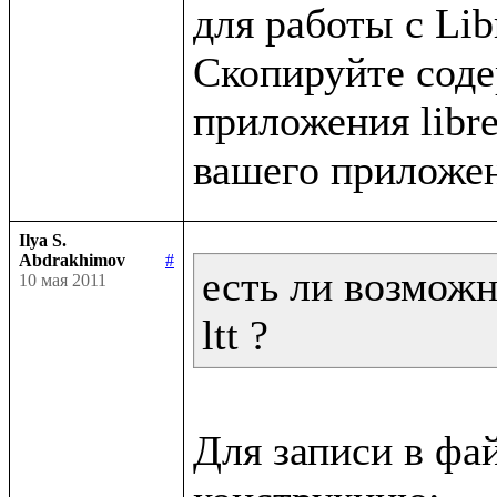
для работы с Libr
Скопируйте содер
приложения libret
Ilya S.
Abdrakhimov
#
есть ли возможн
10 мая 2011
ltt ?
Для записи в фа