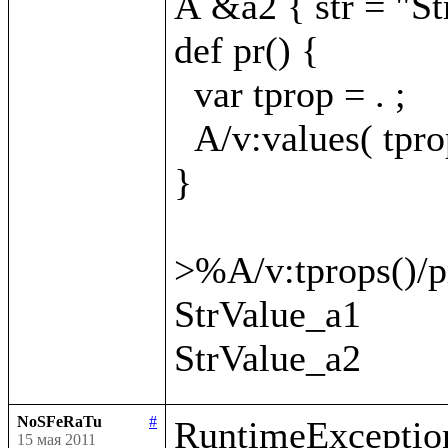
A &a2 { str = "St
def pr() {

  var tprop = . ;

  A/v:values( tprop
}

>%A/v:tprops()/pr
StrValue_a1

NoSFeRaTu
#
RuntimeException
15 мая 2011