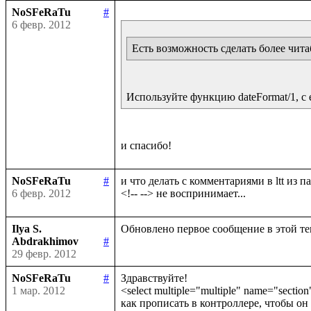
NoSFeRaTu
#
6 февр. 2012
Есть возможность сделать более чит
Используйте функцию dateFormat/1, с
NoSFeRaTu
#
и что делать с комментариями в ltt из па
6 февр. 2012
Ilya S.
Abdrakhimov
#
29 февр. 2012
NoSFeRaTu
#
Здравствуйте!

1 мар. 2012
<select multiple="multiple" name="sectio
как прописать в контроллере, чтобы он 