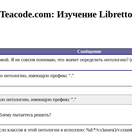
Teacode.com:
Изучение Librett
Сообщение
щую онтологию, имеющую префикс "."
о классов в этой онтологии я исползую: %d:*/v:classes()/v:count(