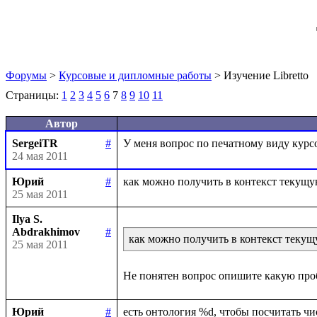
Форумы
>
Курсовые и дипломные работы
> Изучение Libretto
Страницы:
1
2
3
4
5
6
7
8
9
10
11
Автор
SergeiTR
#
24 мая 2011
Юрий
#
25 мая 2011
Ilya S.
Abdrakhimov
#
как можно получить в контекст теку
25 мая 2011
Юрий
#
есть онтология %d, чтобы посчитать числ