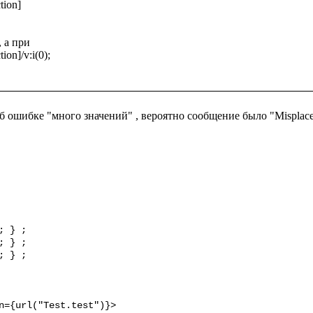
ion]

а при 

on]/v:i(0);

б ошибке "много значений" , вероятно сообщение было "Misplaced
 } ;

 } ;

 } ;
