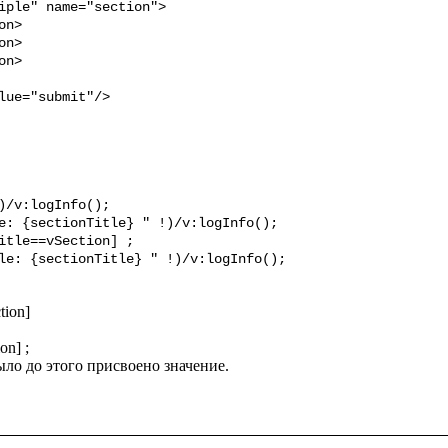
)/v:logInfo();

e: {sectionTitle} " !)/v:logInfo();

itle==vSection] ;

le: {sectionTitle} " !)/v:logInfo();
ion]

n] ;

ло до этого присвоено значение.
