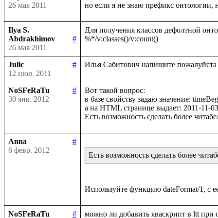
26 мая 2011
Ilya S.
Для получения классов дефолтной онтол
Abdrakhimov
#
26 мая 2011
Julic
#
12 июл. 2011
NoSFeRaTu
#
Вот такой вопрос:

30 янв. 2012
в базе свойству задаю значение: timeBeg
а на HTML странице выдает: 2011-11-03
Anna
#
6 февр. 2012
Есть возможность сделать более чита
NoSFeRaTu
#
можно ли добавить яваскрипт в ltt при 