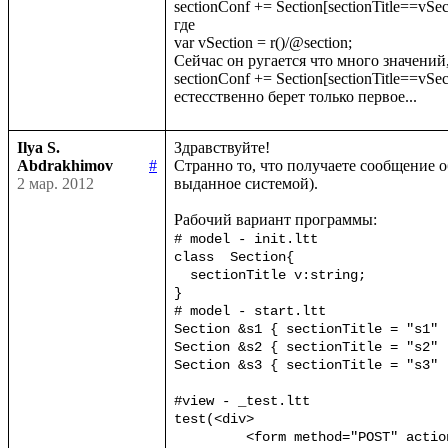
sectionConf += Section[sectionTitle==vSect
где

var vSection = r()/@section;

Сейчас он ругается что много значений, 
sectionConf += Section[sectionTitle==vSecti
Ilya S.
Здравствуйте!

Abdrakhimov
#
Странно то, что получаете сообщение о
2 мар. 2012
выданное системой).

# model - init.ltt

class  Section{

  sectionTitle v:string;

}

# model - start.ltt

Section &s1 { sectionTitle = "s1" ;
Section &s2 { sectionTitle = "s2" ;
Section &s3 { sectionTitle = "s3" ;
#view - _test.ltt

test(<div>

	 <form method="POST" action={url("Test.test")}>
