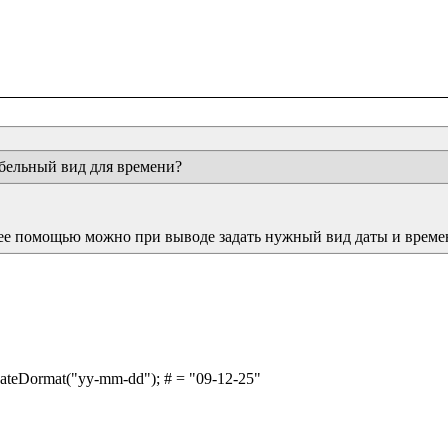
абельный вид для времени?
 ее помощью можно при выводе задать нужный вид даты и време
dateDormat("yy-mm-dd"); # = "09-12-25"
