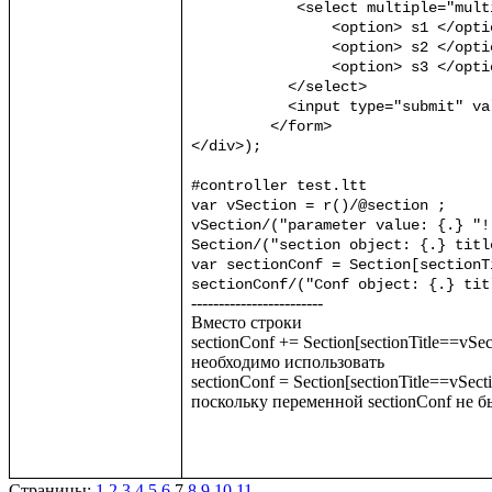
	    <select multiple="multiple" name="section">

		<option> s1 </option>

		<option> s2 </option>

		<option> s3 </option>

	   </select>

	   <input type="submit" value="submit"/>

	 </form>

</div>);

#controller test.ltt

var vSection = r()/@section ;

vSection/("parameter value: {.} "!
Section/("section object: {.} titl
var sectionConf = Section[sectionT
sectionConf/("Conf object: {.} tit
------------------------

Вместо строки 

sectionConf += Section[sectionTitle==vSect
необходимо использовать

sectionConf = Section[sectionTitle==vSectio
поскольку переменной sectionConf не бы
Страницы:
1
2
3
4
5
6
7
8
9
10
11