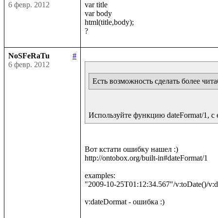
6 февр. 2012
var title

var body

html(title,body);

NoSFeRaTu
#
6 февр. 2012
Есть возможность сделать более чит
Используйте функцию dateFormat/1, с
Вот кстати ошибку нашел :)

http://ontobox.org/built-in#dateFormat/1

examples:

"2009-10-25T01:12:34.567"/v:toDate()/v: