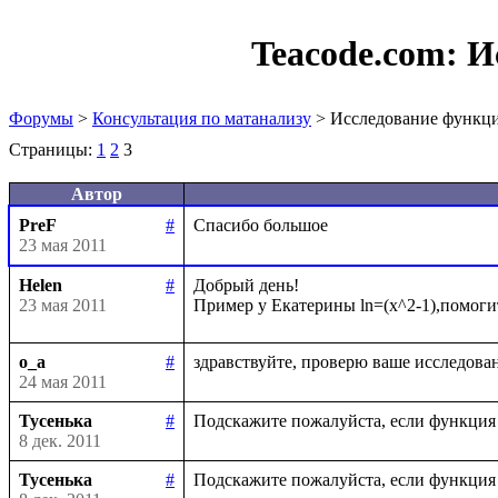
Teacode.com:
И
Форумы
>
Консультация по матанализу
> Исследование функц
Страницы:
1
2
3
Автор
PreF
#
23 мая 2011
Helen
#
Добрый день!

23 мая 2011
o_a
#
24 мая 2011
Тусенька
#
8 дек. 2011
Тусенька
#