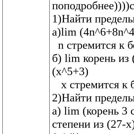
поподробнее))))с
1)Найти пределы:
а)lim (4n^6+8n^4
  n стремится к бесконечности

б) lim корень из 
(x^5+3)

   x стремится к бесконечности

2)Найти пределы
а) lim (корень 3 
степени из (27-х)