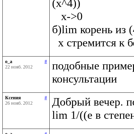
(х^4))

   х->0

б)lim корень из 
o_a
#
подобные пример
22 нояб. 2012
Ксения
#
Добрый вечер. п
26 нояб. 2012
o_a
#