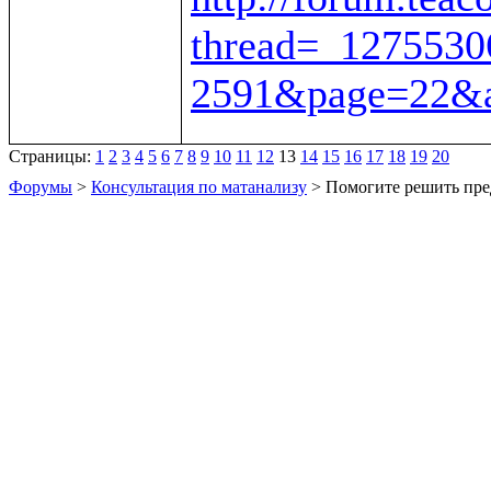
thread=_1275530
2591&page=22&a
Страницы:
1
2
3
4
5
6
7
8
9
10
11
12
13
14
15
16
17
18
19
20
Форумы
>
Консультация по матанализу
> Помогите решить пре