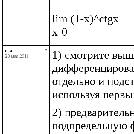
lim (1-x)^ctgx

o_a
#
1) смотрите выш
23 мая 2011
дифференцироват
отдельно и подст
используя первы
2) предваритель
подпредельную ф