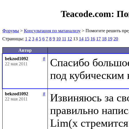
Teacode.com:
По
Форумы
>
Консультация по матанализу
> Помогите решить пре
Страницы:
1
2
3
4
5
6
7
8
9
10
11
12
13
14
15
16
17
18
19
20
Автор
bekzod1092
#
Спасибо большое,
22 мая 2011
bekzod1092
#
Извиняюсь за сво
22 мая 2011
правильно написа
Lim(x стремится 