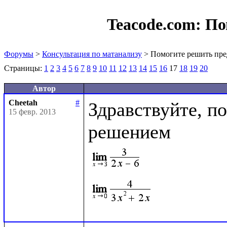
Teacode.com:
По
Форумы
>
Консультация по матанализу
> Помогите решить пре
Страницы:
1
2
3
4
5
6
7
8
9
10
11
12
13
14
15
16
17
18
19
20
Автор
Cheetah
#
Здравствуйте, по
15 февр. 2013