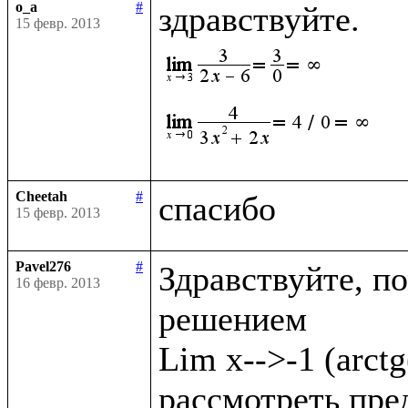
o_a
#
15 февр. 2013
Cheetah
#
15 февр. 2013
Pavel276
#
Здравствуйте, по
16 февр. 2013
решением

Lim x-->-1 (arct
рассмотреть преде