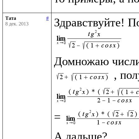
Тата
#
8 дек. 2013
Домножаю числит
= 