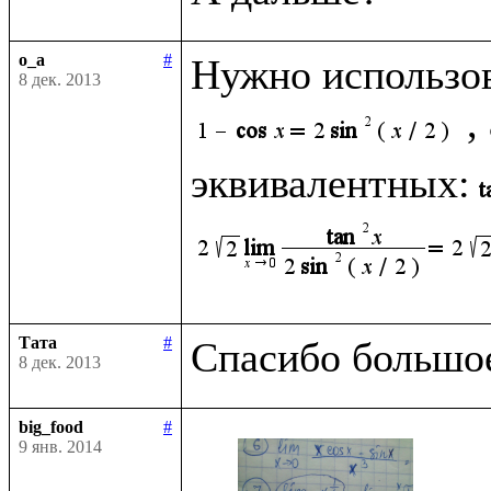
o_a
#
Нужно использо
8 дек. 2013
,
эквивалентных:
Тата
#
8 дек. 2013
big_food
#
9 янв. 2014