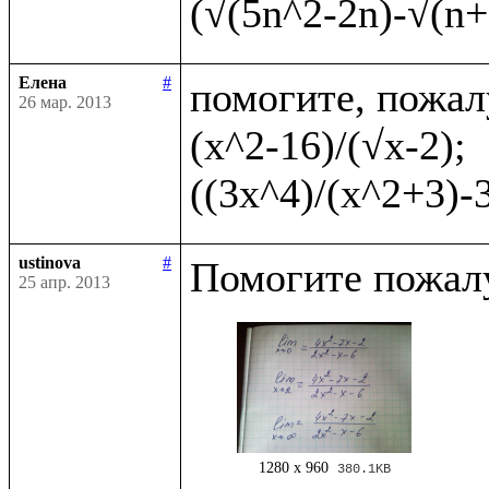
Елена
#
помогите, пожал
26 мар. 2013
(x^2-16)/(√x-2);    
ustinova
#
25 апр. 2013
1280 x 960
380.1KB