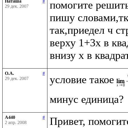
Наташа
#
помогите решить
29 дек. 2007
пишу словами,тк 
так,приедел ч ст
верху 1+3x в ква
О.А.
#
условие такое
29 дек. 2007
A440
#
Привет, помогите
2 апр. 2008