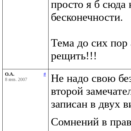
просто я б сюда н
бесконечности.

Тема до сих пор 
О.А.
#
Не надо свою бе
8 янв. 2007
второй замечате
записан в двух в
Сомнений в прав