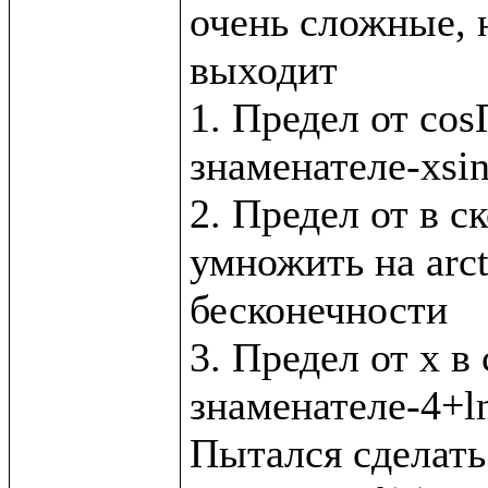
очень сложные, н
выходит

1. Предел от cos
знаменателе-xsin
2. Предел от в с
умножить на arct
бесконечности

3. Предел от x в 
знаменателе-4+ln
Пытался сделать 