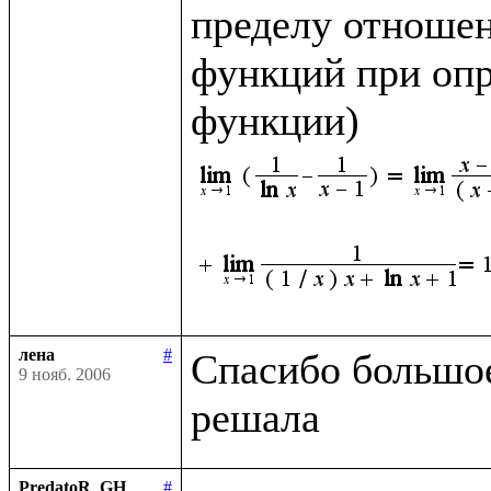
пределу отношен
функций при опр
функции)
лена
#
Спасибо большое,
9 нояб. 2006
PredatoR_GH
#