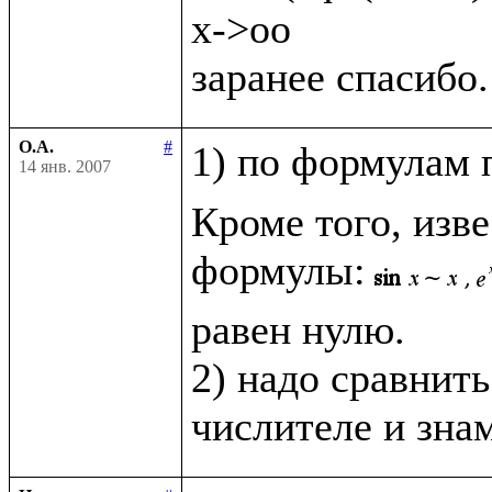
x->oo

О.А.
#
1) по формулам 
14 янв. 2007
Кроме того, изв
формулы:
равен нулю.

2) надо сравнить