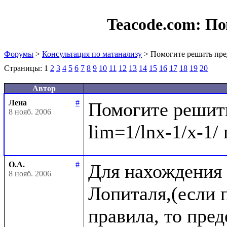
Teacode.com:
По
Форумы
>
Консультация по матанализу
> Помогите решить пре
Страницы:
1
2
3
4
5
6
7
8
9
10
11
12
13
14
15
16
17
18
19
20
Автор
Лена
#
Помогите решить
8 нояб. 2006
О.А.
#
Для нахождения 
8 нояб. 2006
Лопиталя,(если п
правила, то пре