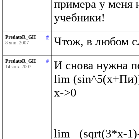
примера у меня н
PredatoR_GH
#
8 янв. 2007
PredatoR_GH
#
И снова нужна п
14 янв. 2007
lim (sin^5(x+Пи))
x->0

lim   (sqrt(3*x-1