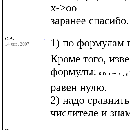
x->oo

О.А.
#
1) по формулам 
14 янв. 2007
Кроме того, изв
формулы:
равен нулю.

2) надо сравнить