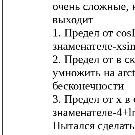
очень сложные, н
выходит

1. Предел от cos
знаменателе-xsin
2. Предел от в с
умножить на arct
бесконечности

3. Предел от x в 
знаменателе-4+ln
Пытался сделать 