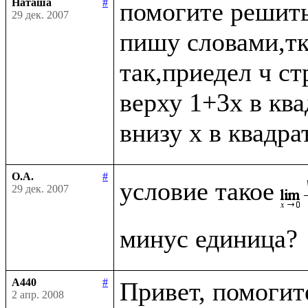
Наташа
#
помогите решить
29 дек. 2007
пишу словами,тк 
так,приедел ч ст
верху 1+3x в ква
О.А.
#
условие такое
29 дек. 2007
A440
#
Привет, помогите
2 апр. 2008