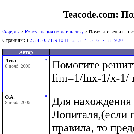
Teacode.com:
По
Форумы
>
Консультация по матанализу
> Помогите решить пре
Страницы:
1
2
3
4
5
6
7
8
9
10
11
12
13
14
15
16
17
18
19
20
Автор
Лена
#
Помогите решить
8 нояб. 2006
О.А.
#
Для нахождения 
8 нояб. 2006
Лопиталя,(если п
правила, то пре