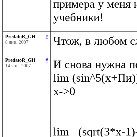
примера у меня н
PredatoR_GH
#
8 янв. 2007
PredatoR_GH
#
И снова нужна п
14 янв. 2007
lim (sin^5(x+Пи))
x->0

lim   (sqrt(3*x-1