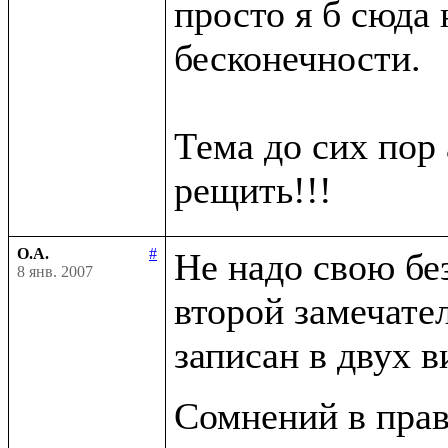
просто я б сюда н
бесконечности.

Тема до сих пор 
О.А.
#
Не надо свою бе
8 янв. 2007
второй замечате
записан в двух в
Сомнений в прав