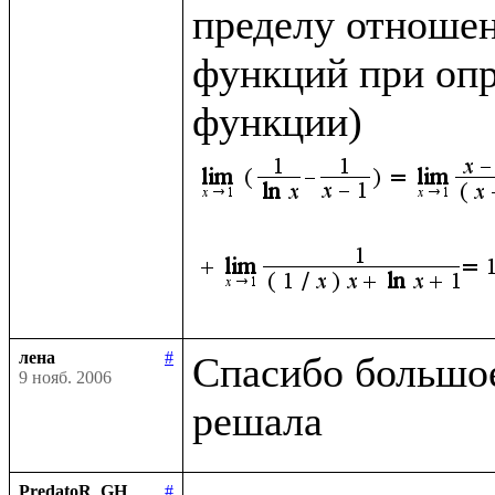
пределу отношен
функций при опр
функции)
лена
#
Спасибо большое,
9 нояб. 2006
PredatoR_GH
#