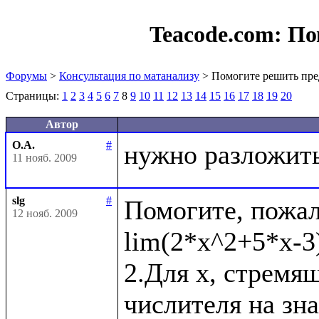
Teacode.com:
По
Форумы
>
Консультация по матанализу
> Помогите решить пре
Страницы:
1
2
3
4
5
6
7
8
9
10
11
12
13
14
15
16
17
18
19
20
Автор
О.А.
#
11 нояб. 2009
slg
#
Помогите, пожал
12 нояб. 2009
lim(2*x^2+5*x-3)
2.Для x, стремящ
числителя на зн