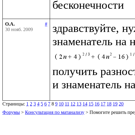
О.А.
#
здравствуйте, н
30 нояб. 2009
знаменатель на 
получить разност
и знаменатель н
Страницы:
1
2
3
4
5
6
7
8
9
10
11
12
13
14
15
16
17
18
19
20
Форумы
>
Консультация по матанализу
> Помогите решить пре