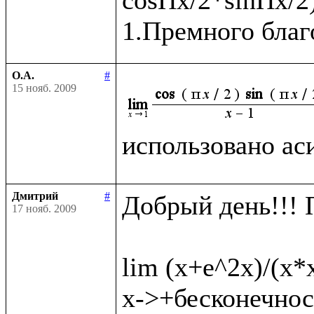
О.А.
#
15 нояб. 2009
использовано ас
Дмитрий
#
Добрый день!!! 
17 нояб. 2009
lim (x+e^2x)/(x*
x->+бесконечност