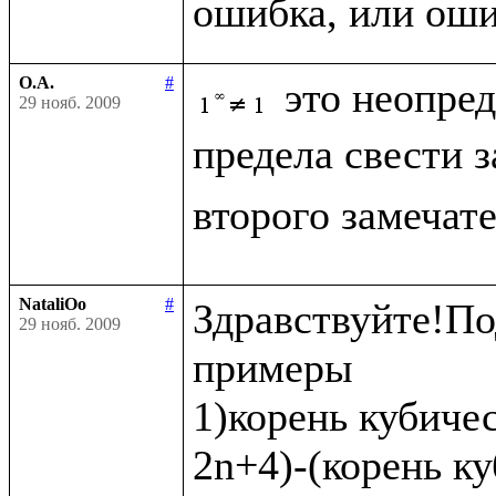
О.А.
#
это неопре
29 нояб. 2009
предела свести 
второго замечат
NataliOo
#
Здравствуйте!По
29 нояб. 2009
примеры 

1)корень кубичес
2n+4)-(корень ку