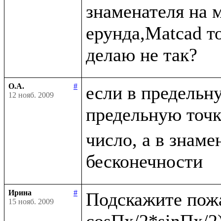
знаменателя на 
ерунда,Matcad то
О.А.
#
если в предельн
12 нояб. 2009
предельную точ
число, а в знаме
Ирина
#
Подскажите пожа
15 нояб. 2009
cosПx/2*sinПx/2)