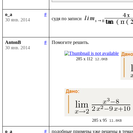
o_a
#
судя по записи 
30 янв. 2014
AntonB
#
30 янв. 2014
285 x 112
12.0KB
285 x 95
11.8KB
o_a
#