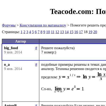
Teacode.com:
По
Форумы
>
Консультация по матанализу
> Помогите решить пре
Страницы:
1
2
3
4
5
6
7
8
9
10
11
12
13
14
15
16
17
18
19
20
Автор
big_food
#
Решите пожалуйста)

9 янв. 2014
o_a
#
подобные примеры решены в темах данн
9 янв. 2014
анализу. Техника решения сводится к 
пределом:
Сл-но, 
AntonB
#