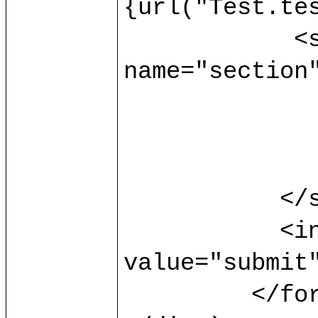
{url("Test.tes
	    <select multiple="multiple" 
name="section"
		<option> s1 </opti
		<option> s2 </opti
		<option> s3 </opti
	   </select>

	   <input type="submit" 
value="submit"
	 </form>
