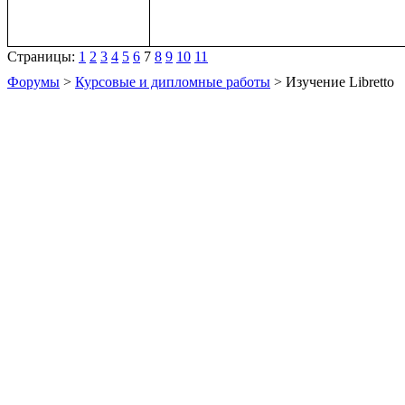
Страницы:
1
2
3
4
5
6
7
8
9
10
11
Форумы
>
Курсовые и дипломные работы
> Изучение Libretto