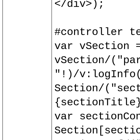
</div>);

#controller te
var vSection =
vSection/("par
"!)/v:logInfo(
Section/("sect
{sectionTitle}
var sectionCon
Section[sectio