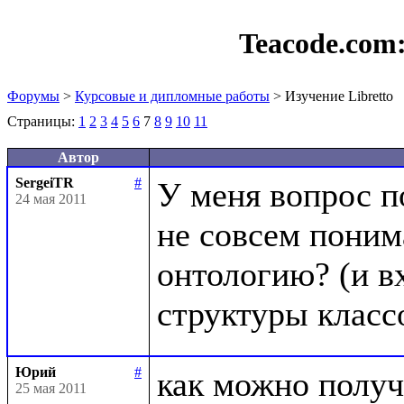
Teacode.com
Форумы
>
Курсовые и дипломные работы
> Изучение Libretto
Страницы:
1
2
3
4
5
6
7
8
9
10
11
Автор
SergeiTR
#
У меня вопрос п
24 мая 2011
не совсем понима
онтологию? (и вх
Юрий
#
как можно получ
25 мая 2011