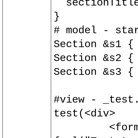
  sectionTitle v:string;

}

# model - star
Section &s1 { 
Section &s2 { 
Section &s3 { 
#view - _test.
test(<div>

	 <form method="POST" action=