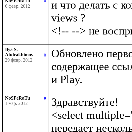
NoSFeRaTu
#
и что делать с ко
6 февр. 2012
views ?

Ilya S.
Обновлено первое
Abdrakhimov
#
29 февр. 2012
содержащее ссыл
NoSFeRaTu
#
Здравствуйте!

1 мар. 2012
<select multiple=
передает несколь