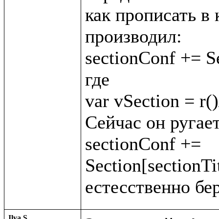
как прописать в 
производил:

sectionConf += Se
где

var vSection = r()
Сейчас он ругает
sectionConf += 
Section[sectionTit
Ilya S.