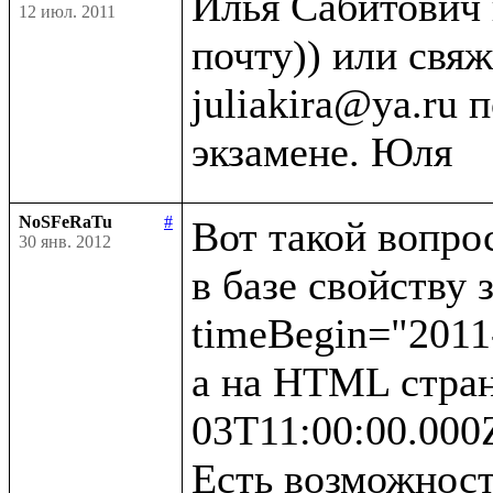
Илья Сабитович 
12 июл. 2011
почту)) или свяж
juliakira@ya.ru 
NoSFeRaTu
#
Вот такой вопрос
30 янв. 2012
в базе свойству 
timeBegin="2011-
а на HTML стран
03T11:00:00.000Z
Есть возможност