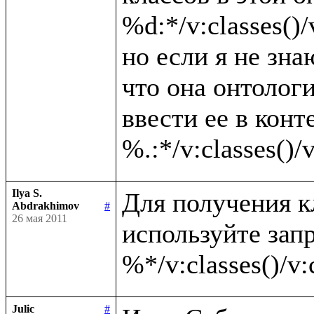
%d:*/v:classes()/v
но если я не зна
что она онтолог
ввести ее в конте
Ilya S.
Для получения к
Abdrakhimov
#
26 мая 2011
используйте запр
Julic
#