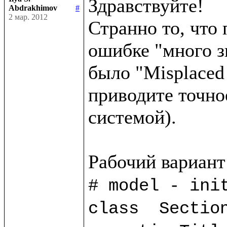
Здравствуйте!

Abdrakhimov
#
2 мар. 2012
Странно то, что 
ошибке "много з
было "Misplaced 
приводите точно
системой).

# model - init
class  Section