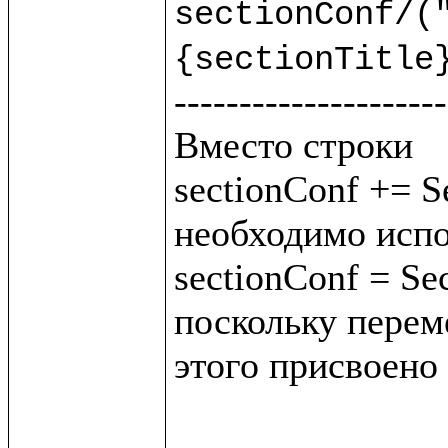
sectionConf/("
{sectionTitle
---------------------
Вместо строки 

sectionConf += Se
необходимо испо
sectionConf = Sec
поскольку переме
этого присвоено 