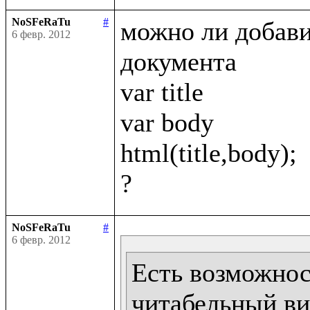
NoSFeRaTu
#
можно ли добавит
6 февр. 2012
документа 

var title

var body

html(title,body);

NoSFeRaTu
#
6 февр. 2012
Есть возможност
читабельный ви