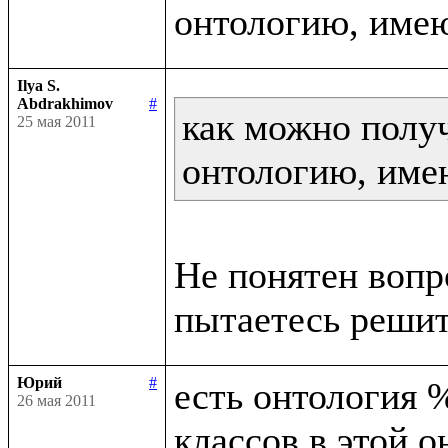
Ilya S.
Abdrakhimov
#
как можно получ
25 мая 2011
онтологию, име
Не понятен вопр
Юрий
#
есть онтология %
26 мая 2011
классов в этой о