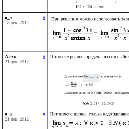
197 x 124
2.7KB
o_a
#
 При решении можно использовать экв
18 дек. 2012
Alexx
#
21 дек. 2012
656 x 317
31.0KB
o_a
#
Нет ничего проще, только надо застави
21 дек. 2012