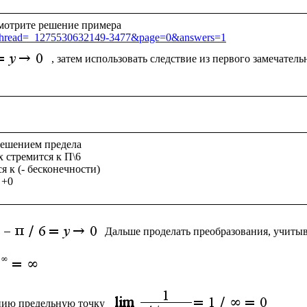
sp?thread=_1275530632149-3477&page=0&answers=1
, затем использовать следствие из первого замечатель
ешением предела

x стремится к П\6   

я к (- бесконечности)

Дальше проделать преобразования, учитыв
цию предельную точку 