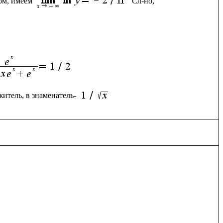
ом, имеем 
Сл-но, 
итель, в знаменатель- 