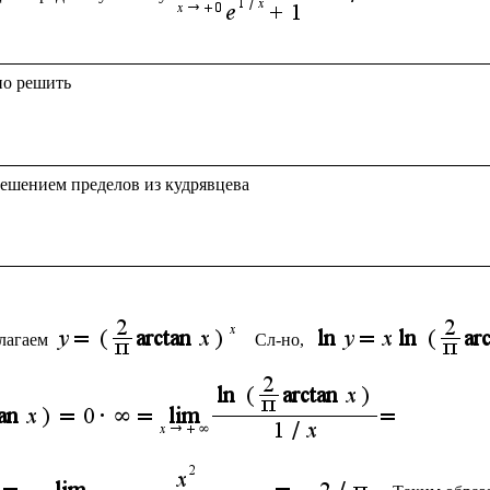
ешением пределов из кудрявцева

лагаем 
Сл-но, 