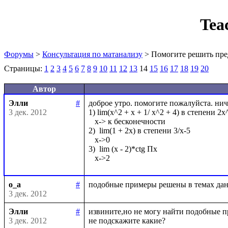
Tea
Форумы
>
Консультация по матанализу
> Помогите решить пре
Страницы:
1
2
3
4
5
6
7
8
9
10
11
12
13
14
15
16
17
18
19
20
Автор
Элли
#
доброе утро. помогите пожалуйста. нич
3 дек. 2012
1) lim(x^2 + x + 1/ x^2 + 4) в степени 2x^
   x-> к бесконечности

2)  lim(1 + 2x) в степени 3/x-5

   x->0

3)  lim (x - 2)*ctg Пx

o_a
#
3 дек. 2012
Элли
#
извините,но не могу найти подобные п
3 дек. 2012