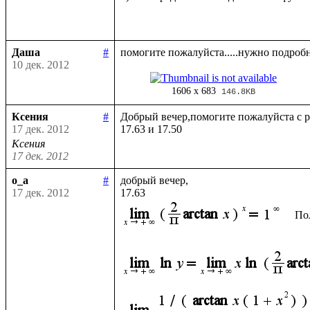
Даша
#
10 дек. 2012
1606 x 683
146.8KB
Ксения
#
Добрый вечер,помогите пожалуйста с р
17 дек. 2012
Ксения
17 дек. 2012
o_a
#
добрый вечер, 

17 дек. 2012
По