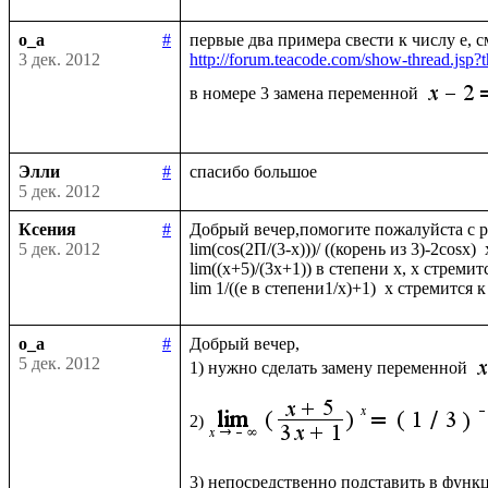
o_a
#
3 дек. 2012
http://forum.teacode.com/show-thread.j
в номере 3 замена переменной 
Элли
#
5 дек. 2012
Ксения
#
Добрый вечер,помогите пожалуйста с р
5 дек. 2012
lim(cos(2П/(3-x)))/ ((корень из 3)-2cosx)  
lim((х+5)/(3х+1)) в степени х, x стремитс
o_a
#
Добрый вечер, 

5 дек. 2012
1) нужно сделать замену переменной 
2)
3) непосредственно подставить в функ