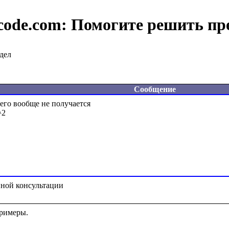
code.com:
Помогите решить пр
дел
Сообщение
его вообще не получается

2

римеры.
