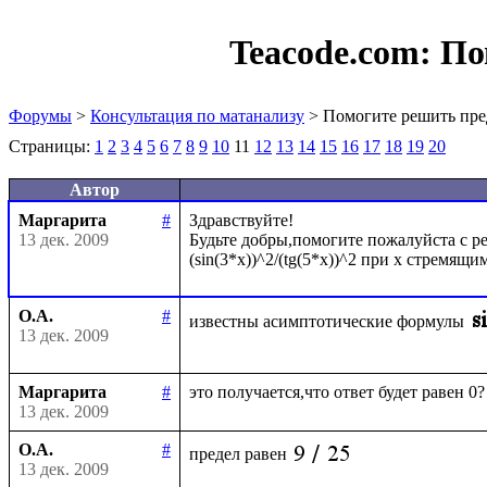
Teacode.com:
По
Форумы
>
Консультация по матанализу
> Помогите решить пре
Страницы:
1
2
3
4
5
6
7
8
9
10
11
12
13
14
15
16
17
18
19
20
Автор
Маргарита
#
Здравствуйте!

13 дек. 2009
Будьте добры,помогите пожалуйста с ре
О.А.
#
известны асимптотические формулы
13 дек. 2009
Маргарита
#
13 дек. 2009
О.А.
#
предел равен
13 дек. 2009