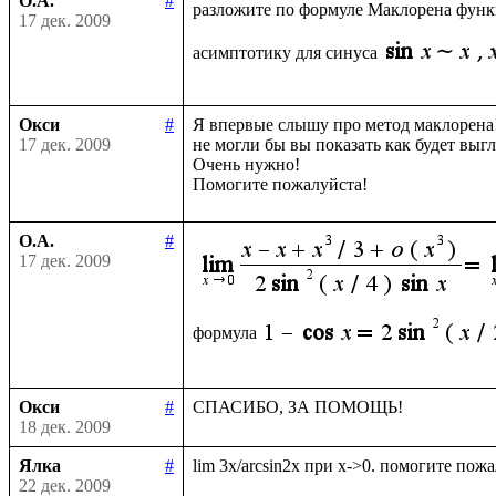
О.А.
#
разложите по формуле Маклорена фун
17 дек. 2009
асимптотику для синуса
Окси
#
Я впервые слышу про метод маклорена!
17 дек. 2009
не могли бы вы показать как будет выгл
Очень нужно!

О.А.
#
17 дек. 2009
формула
Окси
#
18 дек. 2009
Ялка
#
22 дек. 2009