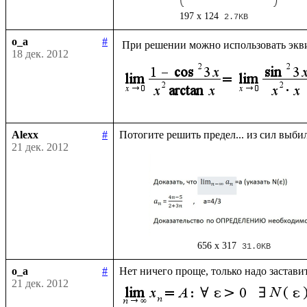
197 x 124
2.7KB
o_a
#
 При решении можно использовать экв
18 дек. 2012
Alexx
#
21 дек. 2012
656 x 317
31.0KB
o_a
#
Нет ничего проще, только надо застави
21 дек. 2012