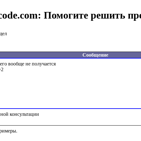
code.com:
Помогите решить пр
дел
Сообщение
его вообще не получается

2

римеры.
