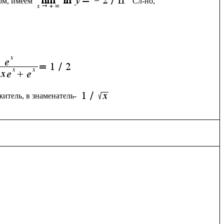
ом, имеем 
Сл-но, 
итель, в знаменатель- 