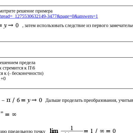
sp?thread=_1275530632149-3477&page=0&answers=1
, затем использовать следствие из первого замечатель
ешением предела

x стремится к П\6   

я к (- бесконечности)

Дальше проделать преобразования, учитыв
цию предельную точку 