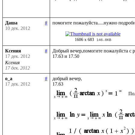
Даша
#
10 дек. 2012
1606 x 683
146.8KB
Ксения
#
Добрый вечер,помогите пожалуйста с р
17 дек. 2012
Ксения
17 дек. 2012
o_a
#
добрый вечер, 

17 дек. 2012
По