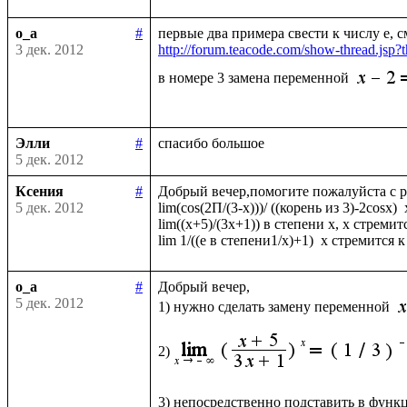
o_a
#
3 дек. 2012
http://forum.teacode.com/show-thread.j
в номере 3 замена переменной 
Элли
#
5 дек. 2012
Ксения
#
Добрый вечер,помогите пожалуйста с р
5 дек. 2012
lim(cos(2П/(3-x)))/ ((корень из 3)-2cosx)  
lim((х+5)/(3х+1)) в степени х, x стремитс
o_a
#
Добрый вечер, 

5 дек. 2012
1) нужно сделать замену переменной 
2)
3) непосредственно подставить в функ