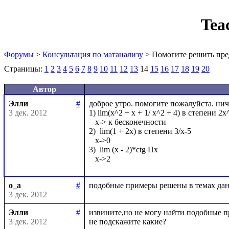
Tea
Форумы
>
Консультация по матанализу
> Помогите решить пре
Страницы:
1
2
3
4
5
6
7
8
9
10
11
12
13
14
15
16
17
18
19
20
Автор
Элли
#
доброе утро. помогите пожалуйста. нич
3 дек. 2012
1) lim(x^2 + x + 1/ x^2 + 4) в степени 2x^
   x-> к бесконечности

2)  lim(1 + 2x) в степени 3/x-5

   x->0

3)  lim (x - 2)*ctg Пx

o_a
#
3 дек. 2012
Элли
#
извините,но не могу найти подобные п
3 дек. 2012