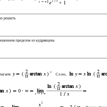
ешением пределов из кудрявцева

лагаем 
Сл-но, 