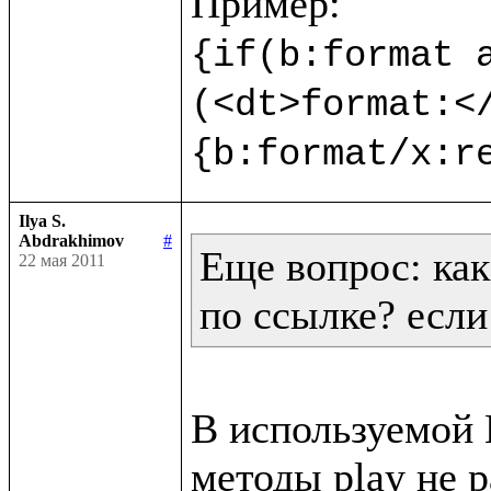
{if(b:format a
(<dt>format:<
{b:format/x:r
Ilya S.
Abdrakhimov
#
Еще вопрос: как
22 мая 2011
по ссылке? если
В используемой В
методы play не р