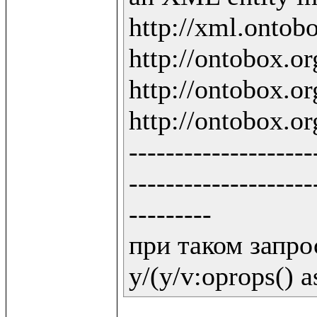
http://xml.ontobo
http://ontobox.org
http://ontobox.org
http://ontobox.org
--------------------
--------------------
---------

при таком запрос
y/(y/v:oprops() a