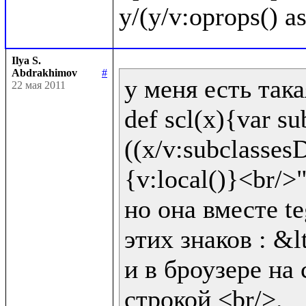
Ilya S.
Abdrakhimov
#
у меня есть така
22 мая 2011
def scl(x){var sub
((x/v:subclassesD
{v:local()}<br/>"!
но она вместе te
этих знаков : &lt
и в броузере на 
строкой <br/>.
