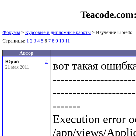
Teacode.com
Форумы
>
Курсовые и дипломные работы
> Изучение Libretto
Страницы:
1
2
3
4
5
6
7
8
9
10
11
Автор
Юрий
#
вот такая ошибка:
21 мая 2011
---------------------
---------------------
-------

Execution error o
/app/views/Applica