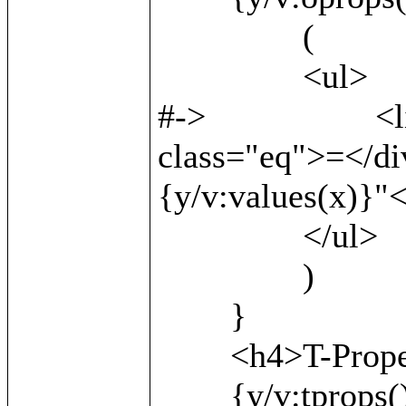
		(

		<ul>

#->			<li><b>{v:local()}</b> <div 
class="eq">=</di
{y/v:values(x)}"<
		</ul>

		)

	}

	<h4>T-Properties:</h4>

	{y/v:tprops() as x/
