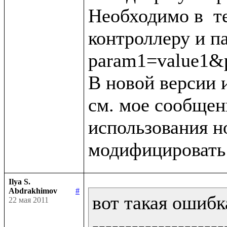
Необходимо в  тег
контроллеру и п
param1=value1&p
В новой версии 
см. мое сообщени
использования н
Ilya S.
Abdrakhimov
#
вот такая ошибка
22 мая 2011
--------------------