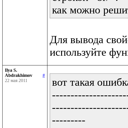
как можно решит
Для вывода сво
Ilya S.
Abdrakhimov
#
вот такая ошибка
22 мая 2011
--------------------
--------------------
---------
