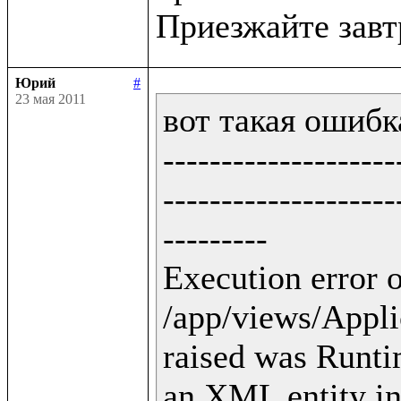
Юрий
#
23 мая 2011
вот такая ошибка
--------------------
--------------------
---------

Execution error o
/app/views/Applic
raised was Runti
an XML entity in 