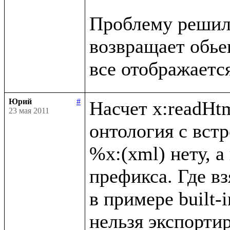
Проблему решил, 
возвращает обьект
Юрий
#
Насчет x:readHtm
23 мая 2011
онтология с вст
%x:(xml) нету, а
префикса. Где вз
в примере built-i