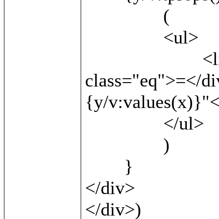
		(

		<ul>

			<li><b>{v:local()}</b> <div 
class="eq">=</di
{y/v:values(x)}"<
		</ul>

		)

	}

</div>		

</div>)
