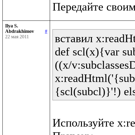
Ilya S.
Abdrakhimov
#
вставил x:readHt
22 мая 2011
def scl(x){var sub
((x/v:subclassesD
x:readHtml('{sub
Используйте x:re