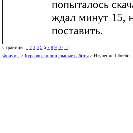
попыталось скача
ждал минут 15, 
Страницы:
1
2
3
4
5
6
7
8
9
10
11
Форумы
>
Курсовые и дипломные работы
> Изучение Libretto