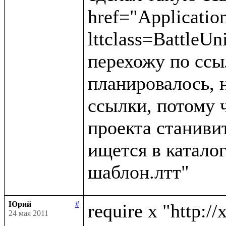
href="Applicatio
lttclass=BattleUn
перехожу по ссыл
планировалось, н
ссылки, потому 
проекта станивит
ищется в каталог
Юрий
#
require x "http://
24 мая 2011