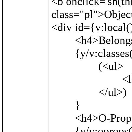
<b onclick='sh(th
class="pl">Object
<div id={v:local()
	<h4>Belongs to:</h4>

	{y/v:classes()/

		(<ul>

			<li>{v:local()}</li>

		</ul>)

	}

	<h4>O-Properties:</h4>

	{y/v:oprops() as x/
