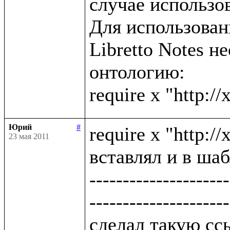
случае использов
Для использова
Libretto Notes н
онтологию:

Юрий
#
require x "http:/
23 мая 2011
вставлял и в шаб
---------------------
---------------------
сделал такую ссы