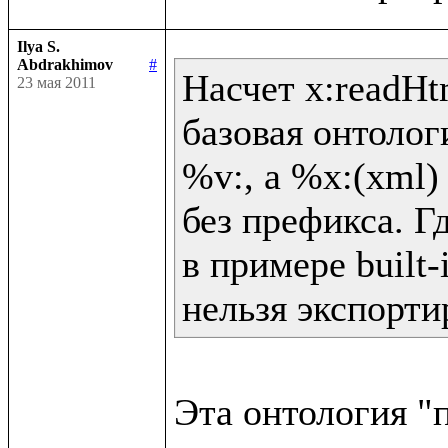
Ilya S.
Abdrakhimov
#
Насчет x:readHtm
23 мая 2011
базовая онтолог
%v:, а %x:(xml) 
без префикса. Гд
в примере built-
нельзя экспорти
Эта онтология "п