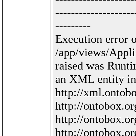
--------------------
---------

Execution error o
/app/views/Applic
raised was Runti
an XML entity in 
http://xml.ontobo
http://ontobox.org
http://ontobox.org
http://ontobox.org