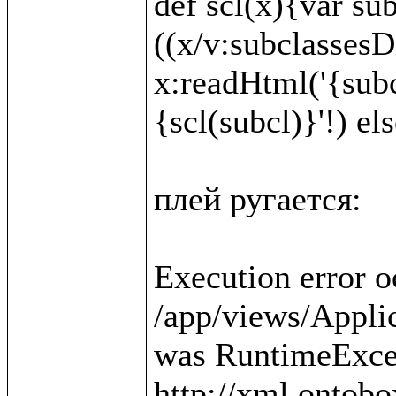
def scl(x){var sub
((x/v:subclassesDi
x:readHtml('{subc
{scl(subcl)}'!) else
плей ругается:

Execution error o
/app/views/Applica
was RuntimeExcep
http://xml.ontobo