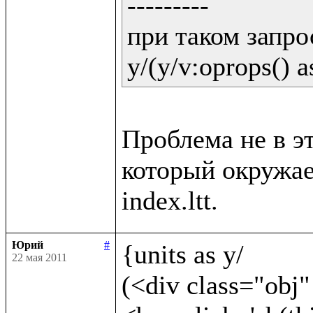
---------

при таком запрос
y/(y/v:oprops() a
Проблема не в эт
который окружает
Юрий
#
{units as y/	

22 мая 2011
(<div class="obj"