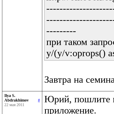
--------------------
--------------------
---------

при таком запрос
y/(y/v:oprops() a
Ilya S.
Юрий, пошлите м
Abdrakhimov
#
22 мая 2011
приложение.
