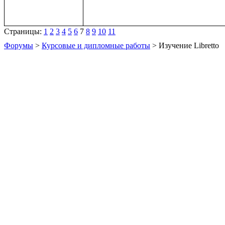
Страницы:
1
2
3
4
5
6
7
8
9
10
11
Форумы
>
Курсовые и дипломные работы
> Изучение Libretto