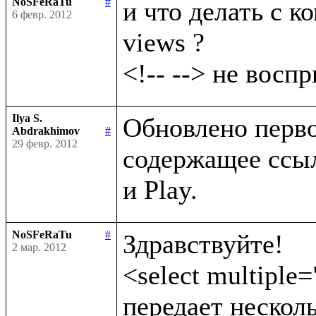
NoSFeRaTu
#
и что делать с ко
6 февр. 2012
views ?

Ilya S.
Обновлено первое
Abdrakhimov
#
29 февр. 2012
содержащее ссыл
NoSFeRaTu
#
Здравствуйте!

2 мар. 2012
<select multiple=
передает несколь