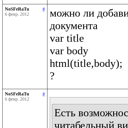
NoSFeRaTu
#
можно ли добавит
6 февр. 2012
документа 

var title

var body

html(title,body);

NoSFeRaTu
#
6 февр. 2012
Есть возможност
читабельный ви