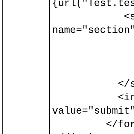
{url("Test.tes
	    <select multiple="multiple" 
name="section"
		<option> s1 </opti
		<option> s2 </opti
		<option> s3 </opti
	   </select>

	   <input type="submit" 
value="submit"
	 </form>
