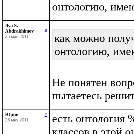
Ilya S.
Abdrakhimov
#
как можно получ
25 мая 2011
онтологию, име
Не понятен вопр
Юрий
#
есть онтология %
26 мая 2011
классов в этой о