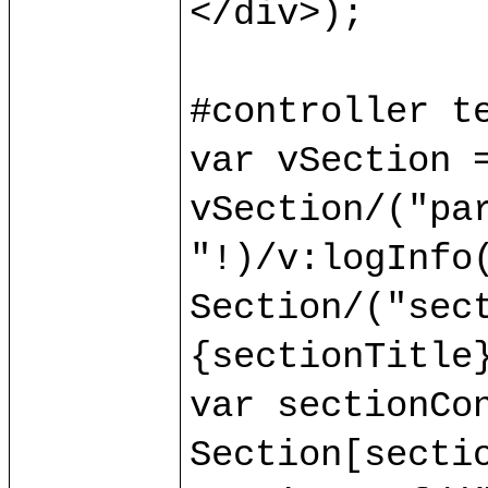
</div>);

#controller te
var vSection =
vSection/("par
"!)/v:logInfo(
Section/("sect
{sectionTitle}
var sectionCon
Section[sectio