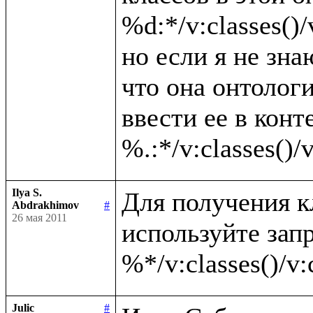
%d:*/v:classes()/v
но если я не зна
что она онтолог
ввести ее в конте
Ilya S.
Для получения к
Abdrakhimov
#
26 мая 2011
используйте запр
Julic
#