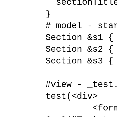
  sectionTitle v:string;

}

# model - star
Section &s1 { 
Section &s2 { 
Section &s3 { 
#view - _test.
test(<div>

	 <form method="POST" action=