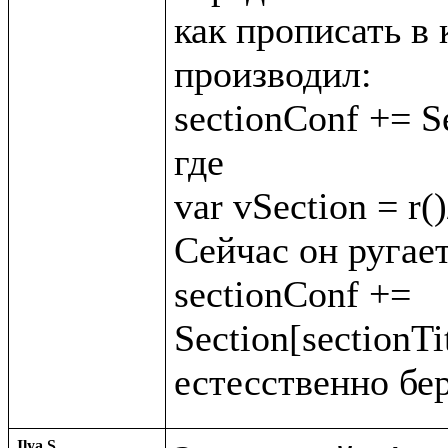
как прописать в 
производил:

sectionConf += Se
где

var vSection = r()
Сейчас он ругает
sectionConf += 
Section[sectionTit
Ilya S.