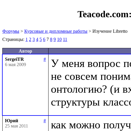
Teacode.com
Форумы
>
Курсовые и дипломные работы
> Изучение Libretto
Страницы:
1
2
3
4
5
6
7
8
9
10
11
Автор
SergeiTR
#
У меня вопрос п
6 мая 2009
не совсем понима
онтологию? (и вх
Юрий
#
как можно получ
25 мая 2011