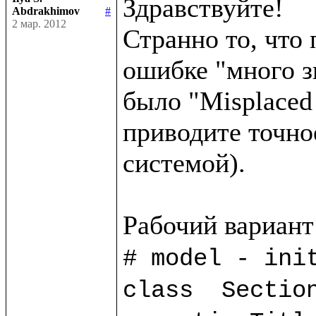
Здравствуйте!

Abdrakhimov
#
2 мар. 2012
Странно то, что 
ошибке "много з
было "Misplaced 
приводите точно
системой).

# model - init
class  Section