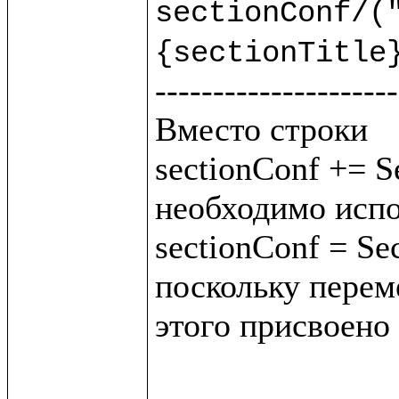
sectionConf/("
{sectionTitle
---------------------
Вместо строки 

sectionConf += Se
необходимо испо
sectionConf = Sec
поскольку переме
этого присвоено 