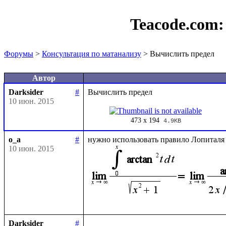
Teacode.com
Форумы
>
Консультация по матанализу
> Вычислить предел
Автор
Darksider
#
10 июн. 2015
473 x 194
4.9KB
o_a
#
10 июн. 2015
Darksider
#