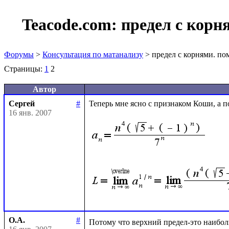
Teacode.com:
предел с корн
Форумы
>
Консультация по матанализу
> предел с корнями. п
Страницы:
1
2
Автор
Сергей
#
Теперь мне ясно с признаком Коши, а п
16 янв. 2007
О.А.
#
Потому что верхний предел-это наиболь