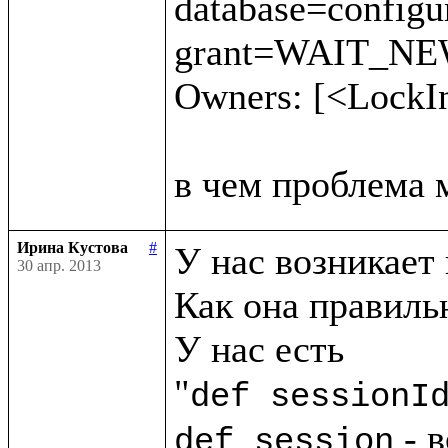
database=config
grant=WAIT_NEW 
Owners: [<LockI
Ирина Кустова
#
У нас возникает 
30 апр. 2013
Как она правильн
У нас есть

"
def sessionI
 - 
def session