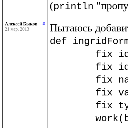
(
println
Алексей Быков
#
21 мар. 2013
def ingridForm
	fix id_ing = ("id_ing".params!)

	fix id_ing_rec = ("id_ing_rec".params!)

	fix name_ing? = ("name".params!)

	fix value_ing? = ("value".params!)

	fix type_ing? = ("type".params!)

	work(base.db) as w.{
