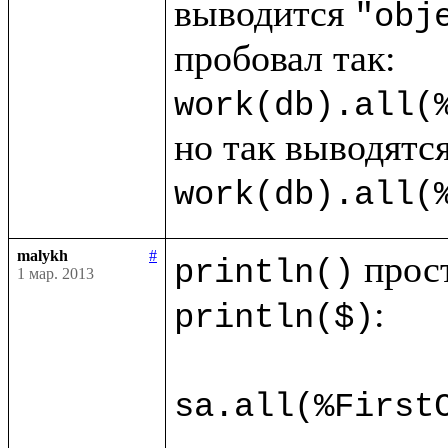
выводится 
"obj
work(db).all(
work(db).all(
malykh
#
println()
1 мар. 2013
:

println($)
sa.all(%First