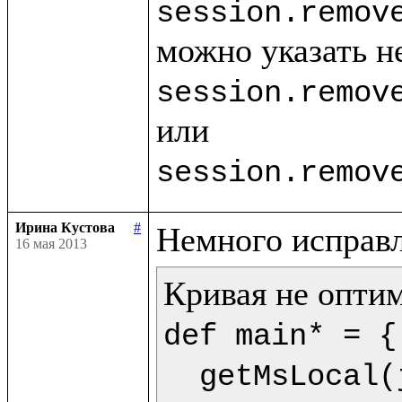
session.remov
session.remov
session.remov
Ирина Кустова
#
16 мая 2013
def main* = {

  getMsLocal(jMs,9) as dt.println(<<%{formatDate(getDate(dt),"dd.mm.yyyy")} %