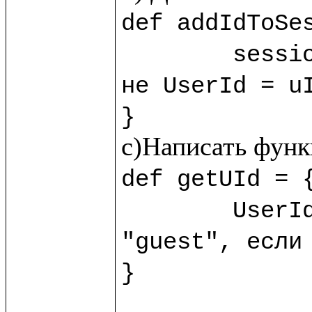
def addIdToSes
	sess
не UserId = uI
}
def getUId = {
	UserId.session!?("guest") //?() - обработчик пустоты, возвращает 
"guest", если 
}