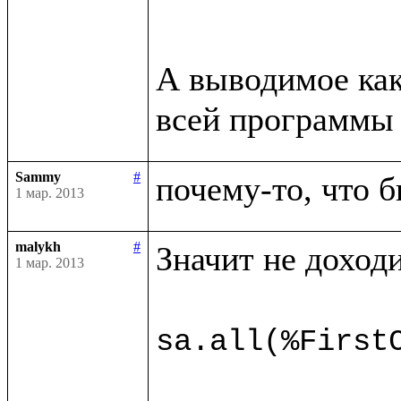
А выводимое как
всей программы 
Sammy
#
почему-то, что б
1 мар. 2013
malykh
#
Значит не доходи
1 мар. 2013
sa.all(%First