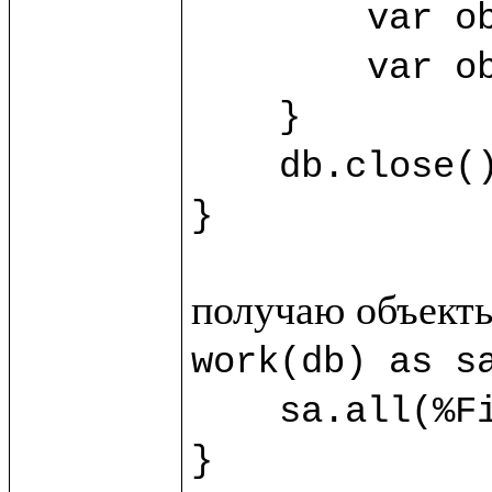
	var obj3 = sb.new(%SecondClass) {title="Third"}

	var obj4 = sb.new(%SecondClass) {title="Fourth"}

    }

    db.close()

}
work(db) as sa
    sa.all(%FirstClass).title.println()

}