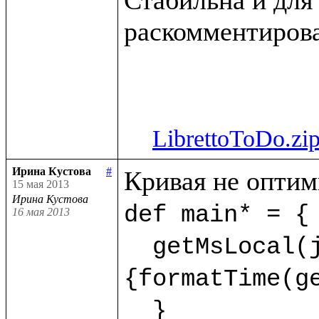
раскомментирова
LibrettoToDo.zi
Ирина Кустова
#
15 мая 2013
Ирина Кустова
def main* = {

16 мая 2013
  getMsLocal(jMs,9) as dt.println(<<%{formatDate(getDate(dt),"dd.mm.yyyy")} %
{formatTime(ge
  }  