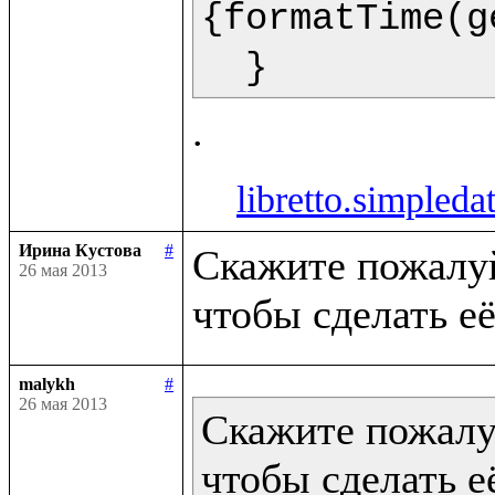
{formatTime(g
  }  
libretto.simpleda
Ирина Кустова
#
Скажите пожалуйс
26 мая 2013
malykh
#
26 мая 2013
Скажите пожалуй
чтобы сделать её