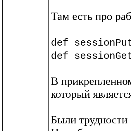
Там есть про раб
def sessionPu
def sessionGe
В прикрепленном
который является
Были трудности с