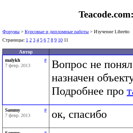
Teacode.com
Форумы
>
Курсовые и дипломные работы
> Изучение Libretto
Страницы:
1
2
3
4
5
6
7
8
9
10
11
Автор
malykh
#
Вопрос не понял,
7 февр. 2013
назначен объекту
Подробнее про 
т
Sammy
#
7 февр. 2013
Sammy
#