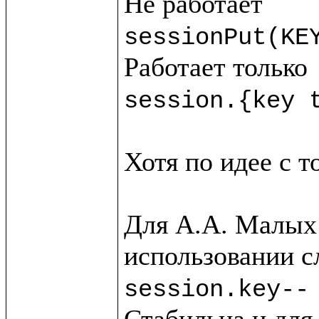
sessionPut(KE
session.{key 
Хотя по идее с т
Для А.А. Малых 
session.key--
Стабильна и для