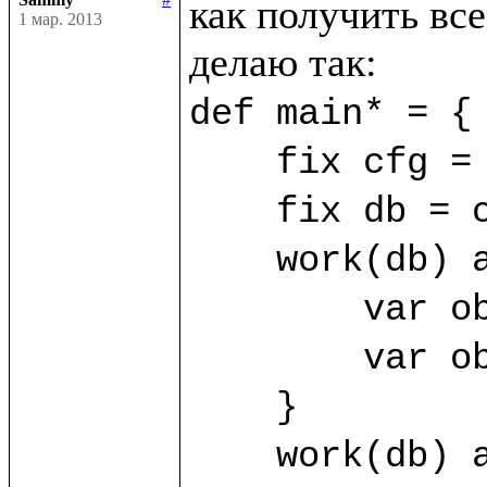
как получить все
1 мар. 2013
def main* = {

    fix cfg = SimpleConfig((%FirstClass, %SecondClass))

    fix db = cfg.open("/home/sammy/bdb")

    work(db) as sa {

	var obj1 = sa.new(%FirstClass) {title="First"}

	var obj2 = sa.new(%FirstClass) {title="Second"}

    }

    work(db) as sb {
