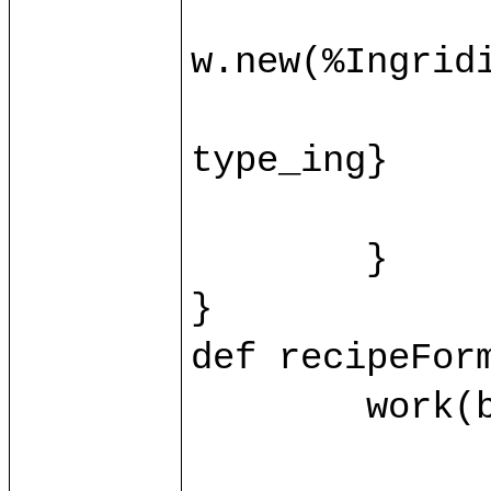
		var ingridient = base.ingrid(id_ing.toInt)?{c
w.new(%Ingridie
		ingridient.{name = name_ing; value = value_ing
type_ing}

		control/recipeFormProcessIng(ingridient, id_i
	}

}

def recipeForm
	work(base.db) as w.{

		var recipe = base.recipe(id.toInt)?{case _ => w.new(