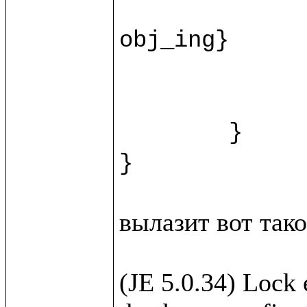
		recipe.{fn = ""; instructions = ""; duration = ""
obj_ing}

		var ingr = w.new(%Ingridi
		html.view/recipeForm(recipe, 
	}

вылазит вот такое
(JE 5.0.34) Lock