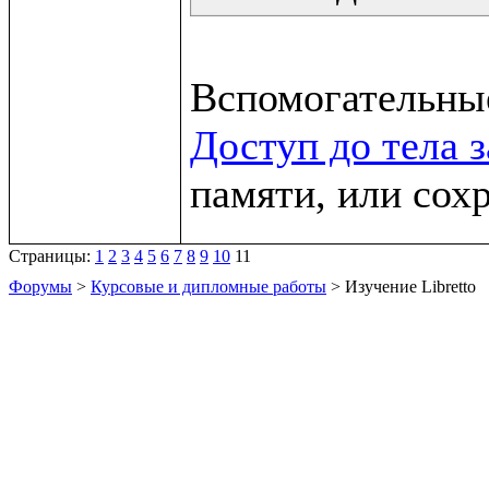
Доступ до тела 
памяти, или сох
Страницы:
1
2
3
4
5
6
7
8
9
10
11
Форумы
>
Курсовые и дипломные работы
> Изучение Libretto