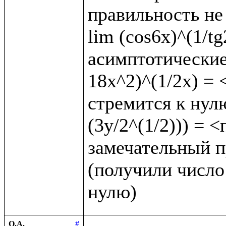
правильность не 
lim (cos6x)^(1/t
асимптотические 
18x^2)^(1/2x) = <
стремится к нулю
(3y/2^(1/2))) = 
замечательный пр
(получили число 
О.А.
#