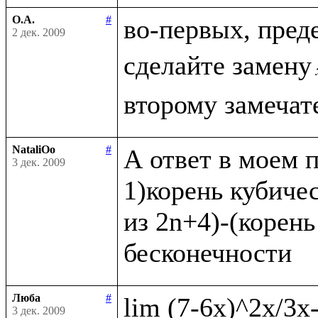
О.А.
#
во-первых, пред
2 дек. 2009
сделайте замену
NataliOo
#
А ответ в моем п
3 дек. 2009
1)корень кубичес
из 2n+4)-(корень
Люба
#
3 дек. 2009