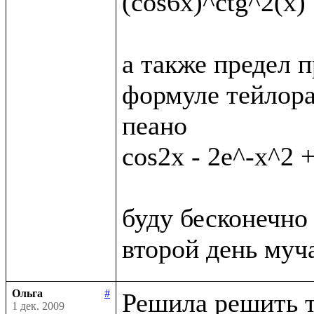
(cos6x)^ctg^2(x)

а также предел п
формуле тейлора
пеано

cos2x - 2e^-x^2 +
буду бесконечно 
Ольга
#
Решила решить т
1 дек. 2009