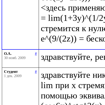
<здесь применяю
= lim(1+3y)^(1/2y
стремится к нулю
О.А.
#
30 нояб. 2009
Студент
#
здравствуйте ник
1 дек. 2009
lim при x стрем
помощью эквивал