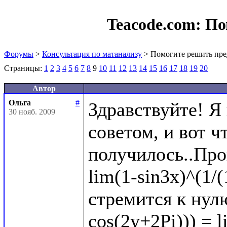
Teacode.com:
По
Форумы
>
Консультация по матанализу
> Помогите решить пре
Страницы:
1
2
3
4
5
6
7
8
9
10
11
12
13
14
15
16
17
18
19
20
Автор
Ольга
#
Здравствуйте! Я
30 нояб. 2009
советом, и вот чт
получилось..Про
lim(1-sin3x)^(1/(
стремится к нулю
cos(2y+2Pi))) = l