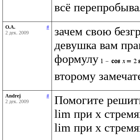
О.А.
#
зачем свою безг
2 дек. 2009
девушка вам прав
формулу
Andrej
#
Помогите решить
2 дек. 2009
lim при x стремящ