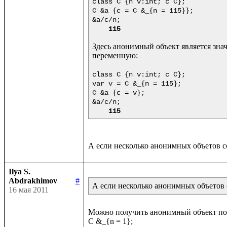
class C {n v:int; c C};

C &a {c = C &_{n = 115}};

&a/c/n;

115
Здесь анонимный объект является зна
переменную:

class C {n v:int; c C};

var v = C &_{n = 115};

C &a {c = v};

&a/c/n;

115
Ilya S.
Abdrakhimov
#
А если несколько анонимных объетов с
16 мая 2011
Можно получить анонимный объект по з
C &_{n = 1};
