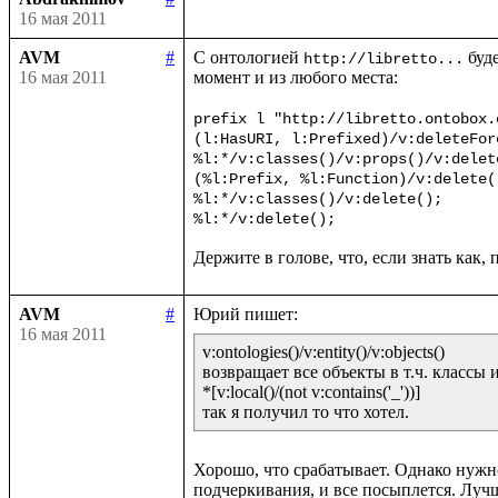
16 мая 2011
AVM
#
С онтологией 
 буд
http://libretto...
16 мая 2011
момент и из любого места:

prefix l "http://libretto.ontobox.o
(l:HasURI, l:Prefixed)/v:deleteForc
%l:*/v:classes()/v:props()/v:delete
(%l:Prefix, %l:Function)/v:delete()
%l:*/v:classes()/v:delete();

AVM
#
16 мая 2011
v:ontologies()/v:entity()/v:objects()

возвращает все объекты в т.ч. классы 
*[v:local()/(not v:contains('_'))]

Хорошо, что срабатывает. Однако нужно
подчеркивания, и все посыплется. Лучш