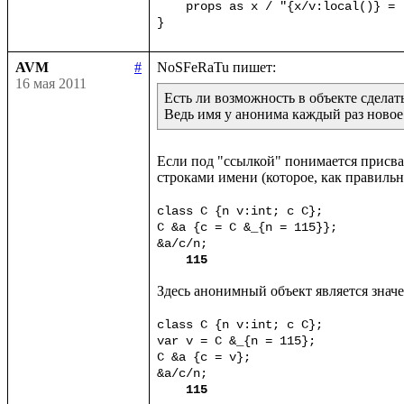
    props as x / "{x/v:local()} = 
}
AVM
#
16 мая 2011
Есть ли возможность в объекте сделат
Ведь имя у анонима каждый раз новое
Если под "ссылкой" понимается присваи
строками имени (которое, как правильн
class C {n v:int; c C};

C &a {c = C &_{n = 115}};

&a/c/n;

115
Здесь анонимный объект является знач
class C {n v:int; c C};

var v = C &_{n = 115};

C &a {c = v};

&a/c/n;

115