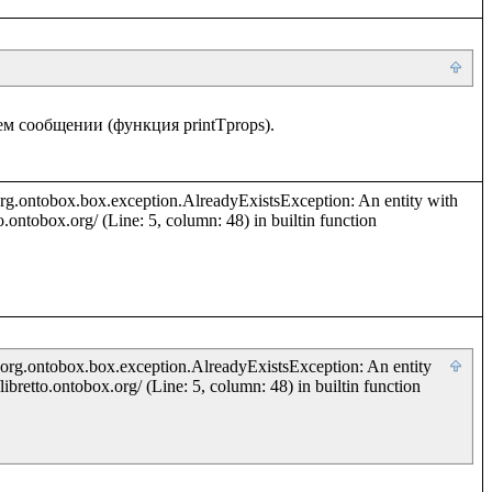
сообщении (функция printTprops). 

org.ontobox.box.exception.AlreadyExistsException: An entity with 
o.ontobox.org/ (Line: 5, column: 48) in builtin function 
 org.ontobox.box.exception.AlreadyExistsException: An entity 
ibretto.ontobox.org/ (Line: 5, column: 48) in builtin function 