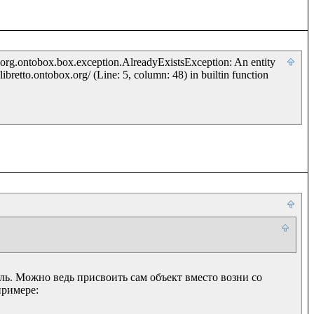
 org.ontobox.box.exception.AlreadyExistsException: An entity 
ibretto.ontobox.org/ (Line: 5, column: 48) in builtin function 
ль. Можно ведь присвоить сам объект вместо возни со 
римере:
