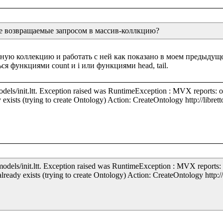
ые возвращаемые запросом в массив-коллкцию?
ю коллекцию и работать с ней как показано в моем предыдущем 
odels/init.ltt. Exception raised was RuntimeException : MVX reports: 
 exists (trying to create Ontology) Action: CreateOntology http://librett
models/init.ltt. Exception raised was RuntimeException : MVX reports:
already exists (trying to create Ontology) Action: CreateOntology http://l