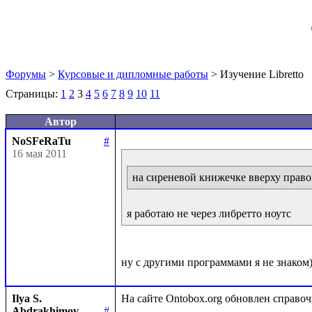
Форумы
>
Курсовые и дипломные работы
> Изучение Libretto
Страницы:
1
2
3
4
5
6
7
8
9
10
11
Автор
NoSFeRaTu
#
16 мая 2011
на сиреневой книжечке вверху право
я работаю не через либретто ноутс
Ilya S.
Abdrakhimov
#