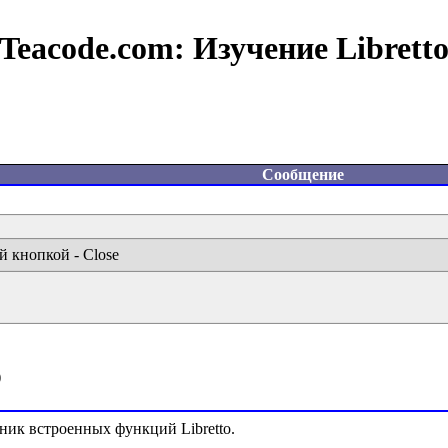
Teacode.com:
Изучение Librett
Сообщение
й кнопкой - Close