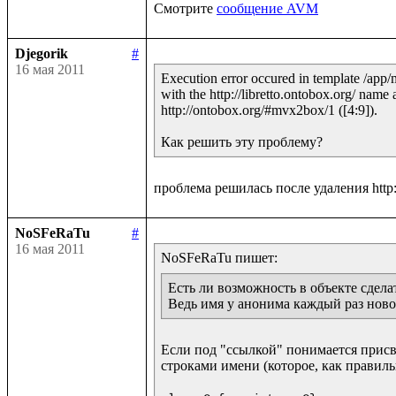
Смотрите 
сообщение AVM
Djegorik
#
16 мая 2011
Execution error occured in template /app/
with the http://libretto.ontobox.org/ name 
http://ontobox.org/#mvx2box/1 ([4:9]).

NoSFeRaTu
#
16 мая 2011
Есть ли возможность в объекте сдела
Ведь имя у анонима каждый раз ново
Если под "ссылкой" понимается присва
строками имени (которое, как правиль