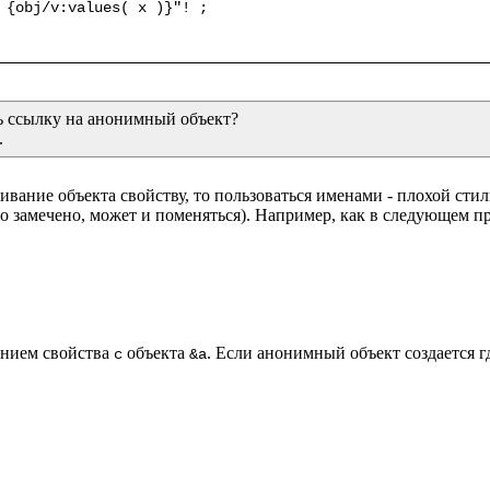
 {obj/v:values( x )}"! ;

ь ссылку на анонимный объект?

.
вание объекта свойству, то пользоваться именами - плохой стил
о замечено, может и поменяться). Например, как в следующем пр
ением свойства 
 объекта 
. Если анонимный объект создается гд
c
&a