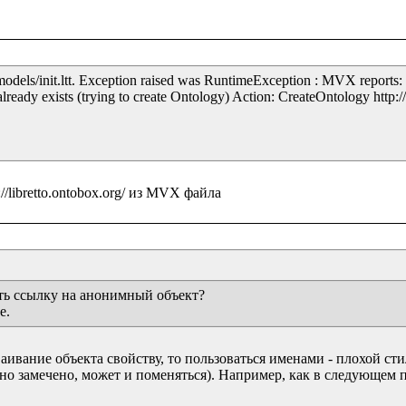
models/init.ltt. Exception raised was RuntimeException : MVX reports:
already exists (trying to create Ontology) Action: CreateOntology http://l
ть ссылку на анонимный объект?

е.
ивание объекта свойству, то пользоваться именами - плохой сти
но замечено, может и поменяться). Например, как в следующем п