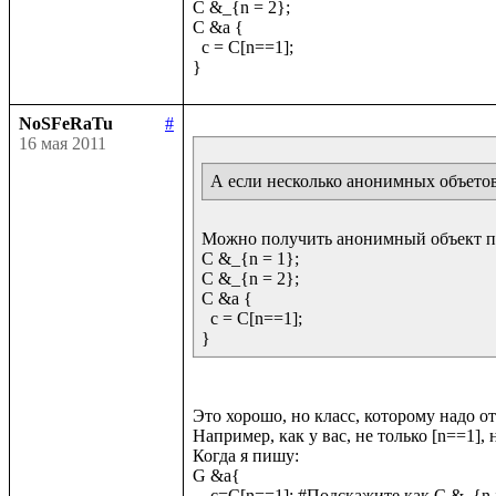
C &_{n = 2};

C &a {

  c = C[n==1];

NoSFeRaTu
#
16 мая 2011
А если несколько анонимных объетов 
Можно получить анонимный объект по 
C &_{n = 1};

C &_{n = 2};

C &a {

  c = C[n==1];

Это хорошо, но класс, которому надо от
Например, как у вас, не только [n==1], н
Когда я пишу:

G &a{

    c=C[n==1]; #Подскажите как C &_{n = 2}; сюда еще привнести
