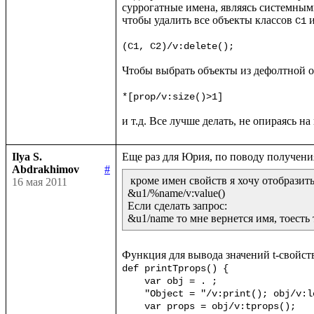
суррогатные имена, являясь системными
чтобы удалить все объекты классов 
 
С1
(C1, C2)/v:delete();
Чтобы выбрать объекты из дефолтной о
*[prop/v:size()>1]
Ilya S.
Abdrakhimov
#
 кроме имен свойств я хочу отобразить
16 мая 2011
&u1/%name/v:value()

Если сделать запрос:

&u1/name то мне вернется имя, тоесть 
def printTprops() {

    var obj = . ;

    "Object = "/v:print(); obj/v:local()/v:println() ;

    var props = obj/v:tprops();
