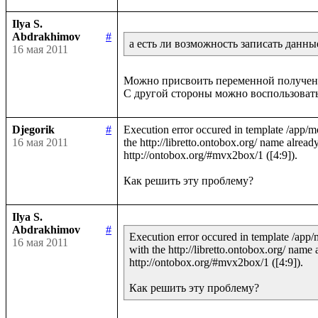
Ilya S.
Abdrakhimov
#
а есть ли возможность записать данн
16 мая 2011
Можно присвоить переменной полученну
Djegorik
#
Execution error occured in template /app/m
16 мая 2011
the http://libretto.ontobox.org/ name already
http://ontobox.org/#mvx2box/1 ([4:9]).

Ilya S.
Abdrakhimov
#
Execution error occured in template /app/
16 мая 2011
with the http://libretto.ontobox.org/ name 
http://ontobox.org/#mvx2box/1 ([4:9]).
