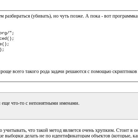
ем разбираться (убивать), но чуть позже. А пока - вот программк
rg/";

ed();

();

;

и еще что-то с непонятными именами.

 учитывать, что такой метод является очень хрупким. Стоит в он
е выборки делать не по идентификаторам объектов (которые, как