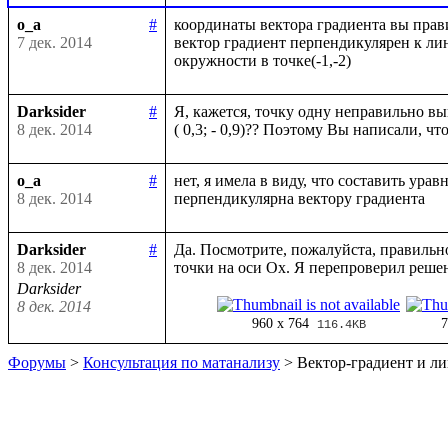
o_a
#
координаты вектора градиента вы прави
7 дек. 2014
вектор градиент перпендикулярен к лин
Darksider
#
Я, кажется, точку одну неправильно вы
8 дек. 2014
o_a
#
нет, я имела в виду, что составить урав
8 дек. 2014
Darksider
#
Да. Посмотрите, пожалуйста, правильно
8 дек. 2014
Darksider
8 дек. 2014
960 x 764
7
116.4KB
Форумы
>
Консультация по матанализу
> Вектор-градиент и л