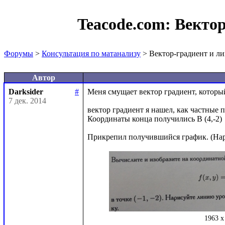
Teacode.com:
Вектор
Форумы
>
Консультация по матанализу
> Вектор-градиент и л
Автор
Darksider
#
Меня смущает вектор градиент, который
7 дек. 2014
вектор градиент я нашел, как частные п
Координаты конца получились B (4,-2) 

1963 x