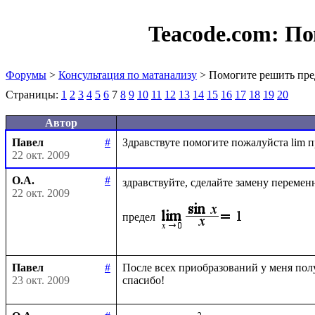
Teacode.com:
По
Форумы
>
Консультация по матанализу
> Помогите решить пре
Страницы:
1
2
3
4
5
6
7
8
9
10
11
12
13
14
15
16
17
18
19
20
Автор
Павел
#
22 окт. 2009
О.А.
#
здравствуйте, сделайте замену перемен
22 окт. 2009
предел
Павел
#
После всех приобразований у меня получ
23 окт. 2009