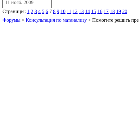
11 нояб. 2009
Страницы:
1
2
3
4
5
6
7
8
9
10
11
12
13
14
15
16
17
18
19
20
Форумы
>
Консультация по матанализу
> Помогите решить пре