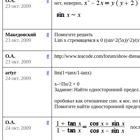
О.А.
#
нет, неверно,
23 окт. 2009
Македонский
#
Помогите решить

23 окт. 2009
О.А.
#
23 окт. 2009
artyr
#
lim(1+tanx/1-tanx)

24 окт. 2009
x->Пи/2 + 0

Задание: Найти односторонний предел.

пробовал как отношение син. к кос. но п
О.А.
#
посл
24 окт. 2009