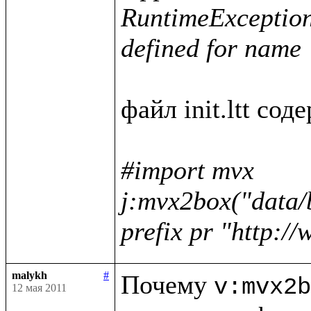
RuntimeException :
defined for name 
файл init.ltt соде
#import mvx

j:mvx2box("data/
prefix pr "http:/
malykh
#
Почему 
v:mvx2b
12 мая 2011