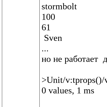
stormbolt

100

61

 Sven

...

но не работает  д
>Unit/v:tprops()/v
0 values, 1 ms
