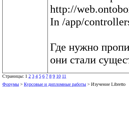
http://web.ontobox
In /app/controller
Где нужно пропи
Страницы:
1
2
3
4
5
6
7
8
9
10
11
Форумы
>
Курсовые и дипломные работы
> Изучение Libretto