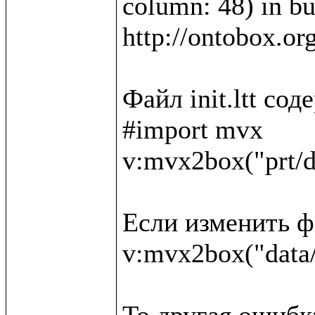
column: 48) in bui
http://ontobox.or
Файл init.ltt со
#import mvx

v:mvx2box("prt/d
Если изменить фа
v:mvx2box("data/
То другая ошибка