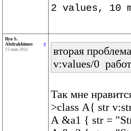
Ilya S.
Abdrakhimov
#
вторая проблема:
15 мая 2011
v:values/0  рабо
Так мне нравится
>class A{ str v:str
A &a1 { str = "St