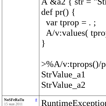
A &a2 { str = "St
def pr() {

  var tprop = . ;

  A/v:values( tprop
}

>%A/v:tprops()/pr
StrValue_a1

NoSFeRaTu
#
RuntimeException
15 мая 2011