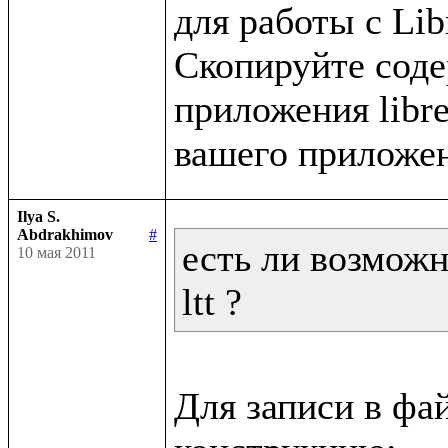
для работы с Libr
Скопируйте содер
приложения libret
Ilya S.
Abdrakhimov
#
есть ли возможн
10 мая 2011
ltt ?
Для записи в фа