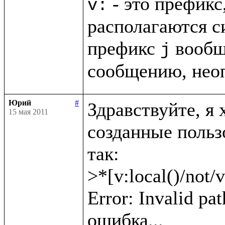
 - это префикс
v:
располагаются с
префикс 
 вообщ
j
сообщению, нео
Юрий
#
Здравствуйте, я 
15 мая 2011
созданные пользо
так: 

>*[v:local()/not/v
Error: Invalid pat
ошибка...
