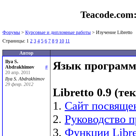
Teacode.com
Форумы
>
Курсовые и дипломные работы
> Изучение Libretto
Страницы:
1
2
3
4
5
6
7
8
9
10
11
Автор
Ilya S.
Язык программи
Abdrakhimov
#
20 апр. 2011
Ilya S. Abdrakhimov
29 февр. 2012
Libretto 0.9 (т
1. 
Сайт посвящен
2. 
Руководство п
3. 
Функции Libre