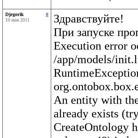
Djegorik
#
Здравствуйте!

10 мая 2011
При запуске про
Execution error o
/app/models/init.l
RuntimeException
org.ontobox.box.e
An entity with the
already exists (tr
CreateOntology htt