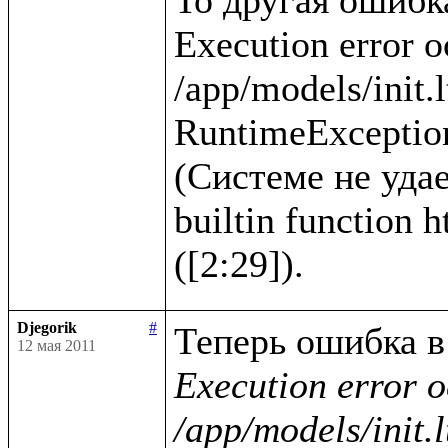
Execution error o
/app/models/init.l
RuntimeException
(Системе не удае
builtin function 
Djegorik
#
12 мая 2011
Execution error o
/app/models/init.l