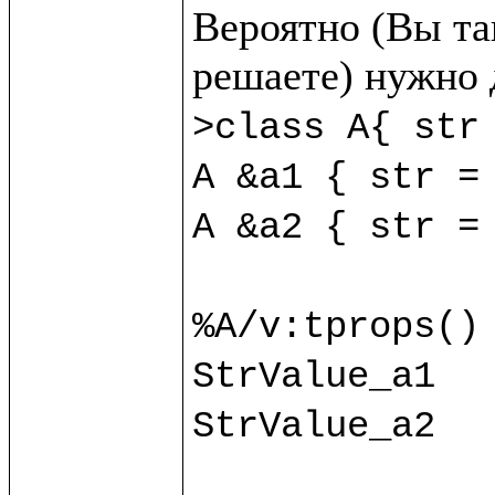
Вероятно (Вы так
>class A{ str 
A &a1 { str = 
A &a2 { str = 
%A/v:tprops() 
StrValue_a1

StrValue_a2
