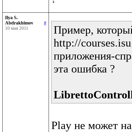
Ilya S.
Abdrakhimov
#
Пример, которы
10 мая 2011
http://courses.i
приложения-спра
эта ошибка ?

LibrettoControll
Play не может н