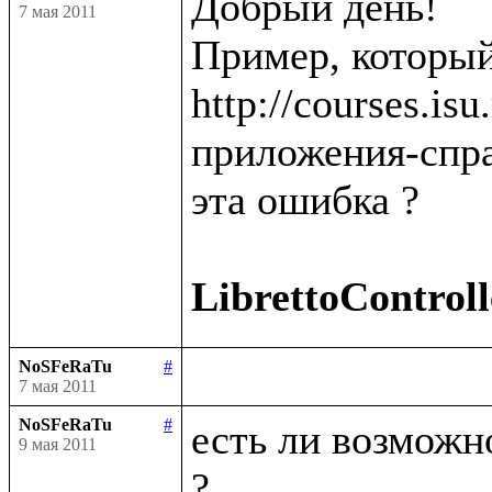
Добрый день!

7 мая 2011
Пример, который
http://courses.is
приложения-спра
эта ошибка ?

LibrettoControll
NoSFeRaTu
#
7 мая 2011
NoSFeRaTu
#
есть ли возможно
9 мая 2011