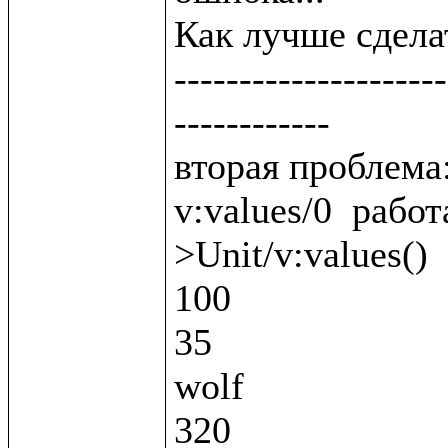
Как лучше сделат
---------------------
------------

вторая проблема:
v:values/0  работ
>Unit/v:values()

100

35

wolf

320
