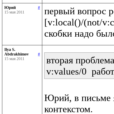
Юрий
#
первый вопрос 
15 мая 2011
[v:local()/(not/v:c
Ilya S.
Abdrakhimov
#
вторая проблема:
15 мая 2011
Юрий, в письме я
контекстом.
