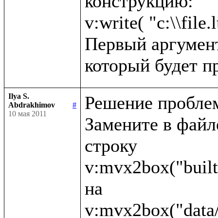
конструкцию:

v:write( "c:\\file.l
Первый аргумент 
Ilya S.
Решение проблем
Abdrakhimov
#
10 мая 2011
Замените в файле 
строку 

v:mvx2box("built
на 
