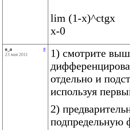
lim (1-x)^ctgx

o_a
#
1) смотрите выш
23 мая 2011
дифференцироват
отдельно и подст
используя первы
2) предваритель
подпредельную ф