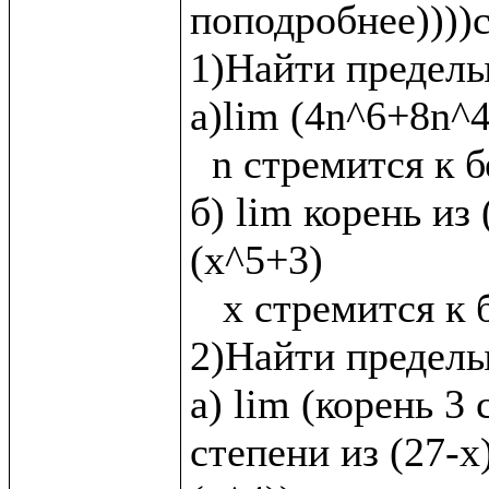
поподробнее))))с
1)Найти пределы:
а)lim (4n^6+8n^4
  n стремится к бесконечности

б) lim корень из 
(x^5+3)

   x стремится к бесконечности

2)Найти пределы
а) lim (корень 3 
степени из (27-х)