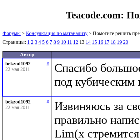
Teacode.com:
По
Форумы
>
Консультация по матанализу
> Помогите решить пре
Страницы:
1
2
3
4
5
6
7
8
9
10
11
12
13
14
15
16
17
18
19
20
Автор
bekzod1092
#
Спасибо большое,
22 мая 2011
bekzod1092
#
Извиняюсь за сво
22 мая 2011
правильно написа
Lim(x стремится 