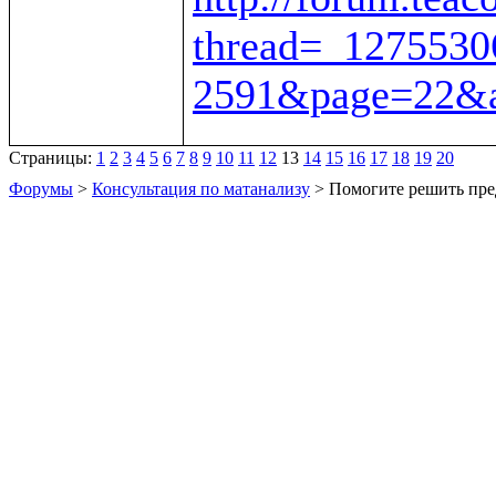
thread=_1275530
2591&page=22&a
Страницы:
1
2
3
4
5
6
7
8
9
10
11
12
13
14
15
16
17
18
19
20
Форумы
>
Консультация по матанализу
> Помогите решить пре