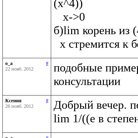
(х^4))

   х->0

б)lim корень из 
o_a
#
подобные пример
22 нояб. 2012
Ксения
#
Добрый вечер. п
26 нояб. 2012
o_a
#