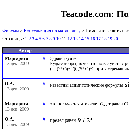
Teacode.com:
По
Форумы
>
Консультация по матанализу
> Помогите решить пре
Страницы:
1
2
3
4
5
6
7
8
9
10
11
12
13
14
15
16
17
18
19
20
Автор
Маргарита
#
Здравствуйте!

13 дек. 2009
Будьте добры,помогите пожалуйста с ре
О.А.
#
известны асимптотические формулы
13 дек. 2009
Маргарита
#
13 дек. 2009
О.А.
#
предел равен
13 дек. 2009