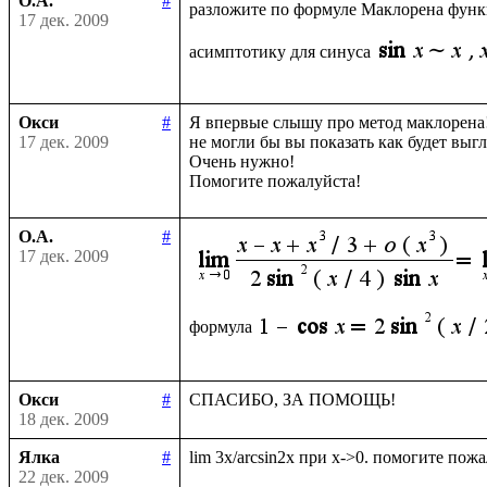
О.А.
#
разложите по формуле Маклорена фун
17 дек. 2009
асимптотику для синуса
Окси
#
Я впервые слышу про метод маклорена!
17 дек. 2009
не могли бы вы показать как будет выгл
Очень нужно!

О.А.
#
17 дек. 2009
формула
Окси
#
18 дек. 2009
Ялка
#
22 дек. 2009