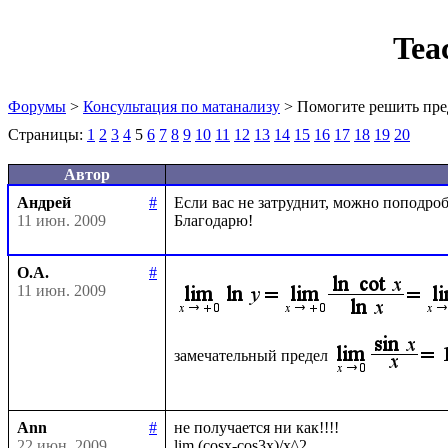
Tea
Форумы
>
Консультация по матанализу
> Помогите решить пре
Страницы:
1
2
3
4
5
6
7
8
9
10
11
12
13
14
15
16
17
18
19
20
Автор
Андрей
#
Если вас не затруднит, можно поподробн
11 июн. 2009
О.А.
#
11 июн. 2009
замечательный предел
Ann
#
не получается ни как!!!!

22 июн. 2009
lim (cosx-cos3x)/x^2
