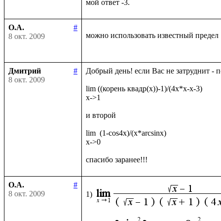
О.А.
#
можно использовать известный предел
8 окт. 2009
Дмитрий
#
Добрый день! если Вас не затруднит - 
8 окт. 2009
lim ((корень квадр(x))-1)/(4x*x-x-3)

x->1

и второй

lim  (1-cos4x)/(x*arcsinx)

x->0

О.А.
#
8 окт. 2009
1)