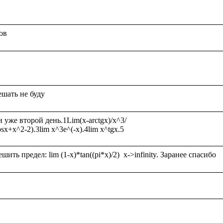
же второй день.1Lim(x-arctgx)/x^3/
