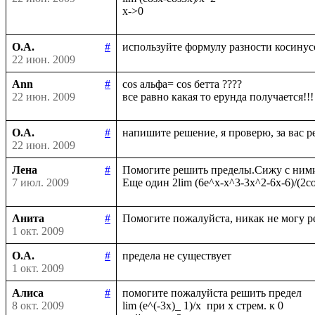
О.А.
#
22 июн. 2009
Ann
#
cos альфа= cos бетта ????

22 июн. 2009
О.А.
#
22 июн. 2009
Лена
#
Помогите решить пределы.Сижу с ними у
7 июл. 2009
Анита
#
1 окт. 2009
О.А.
#
1 окт. 2009
Алиса
#
помогите пожалуйста решить предел

8 окт. 2009
lim (e^(-3x)_ 1)/x  при х стрем. к 0
