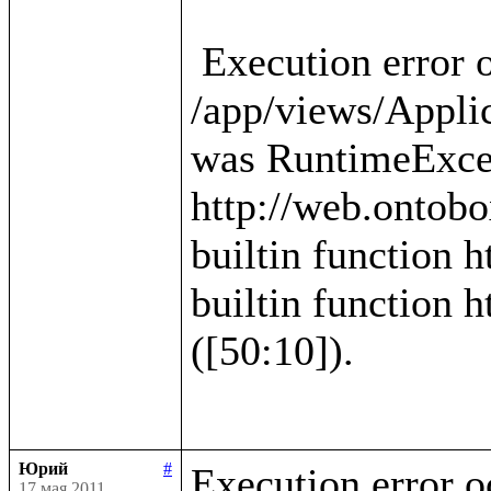
 Execution error occured in template 
/app/views/Applica
was RuntimeExcep
http://web.ontobo
builtin function h
builtin function h
([50:10]).

Юрий
#
Execution error o
17 мая 2011