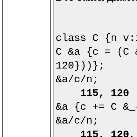
class C {n v:
C &a {c = (C 
120}))};

&a/c/n;

115, 120
&a {c += C &_
&a/c/n;

115, 120,