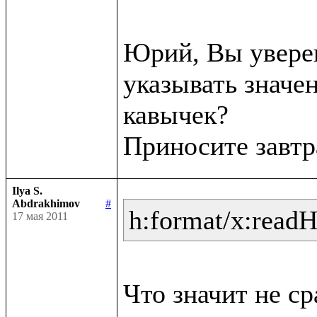
Юрий, Вы уверен
указывать значен
кавычек?

Ilya S.
Abdrakhimov
#
h:format/x:read
17 мая 2011