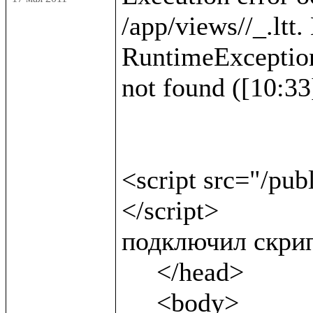
/app/views//_.ltt.
RuntimeException :
not found ([10:33]
<script src="/pub
</script>              
подключил скрип
     </head>

     <body>
