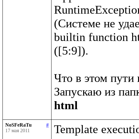
RuntimeException
(Системе не удае
builtin function 
([5:9]).

Что в этом пути 
Запускаю из папк
html
NoSFeRaTu
#
Template executio
17 мая 2011