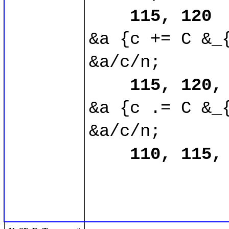
115, 120
&a {c += C &_{
&a/c/n;

115, 120,
&a {c .= C &_{
&a/c/n;

110, 115,