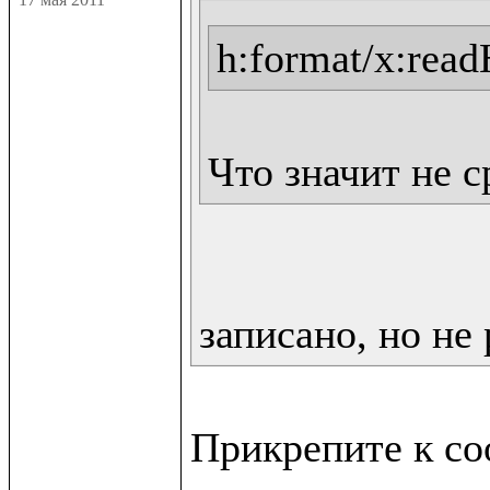
h:format/x:rea
Что значит не 
записано, но не 
Прикрепите к со