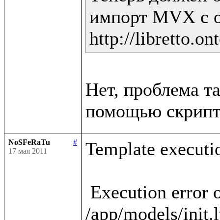
импорт MVX с о
Нет, проблема та
NoSFeRaTu
#
Template executio
17 мая 2011
 Execution error occured in template 
/app/models/init.l