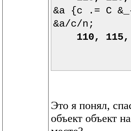
&a {c .= C &_
&a/c/n;

110, 115,
Это я понял, сп
объект объект на