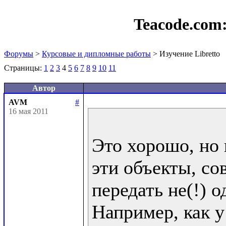
Teacode.com
Форумы
>
Курсовые и дипломные работы
> Изучение Libretto
Страницы:
1
2
3
4
5
6
7
8
9
10
11
Автор
AVM
#
16 мая 2011
Это хорошо, но 
эти объекты, со
передать не(!) од
Например, как у 