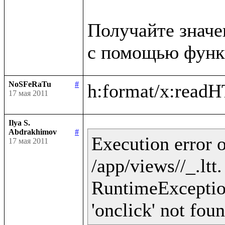
Получайте значе
NoSFeRaTu
#
17 мая 2011
Ilya S.
Abdrakhimov
#
Execution error o
17 мая 2011
/app/views//_.ltt
RuntimeException 
'onclick' not fou