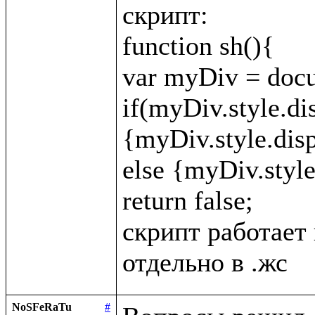
скрипт:

function sh(){

var myDiv = docu
if(myDiv.style.di
{myDiv.style.displ
else {myDiv.style.
return false;

скрипт работает 
NoSFeRaTu
#