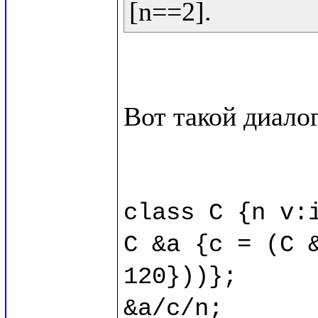
Вот такой диалог
class C {n v:i
C &a {c = (C &
120}))};

&a/c/n;
