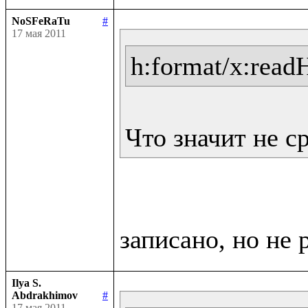
NoSFeRaTu
#
17 мая 2011
h:format/x:read
Что значит не с
Ilya S.
Abdrakhimov
#
17 мая 2011