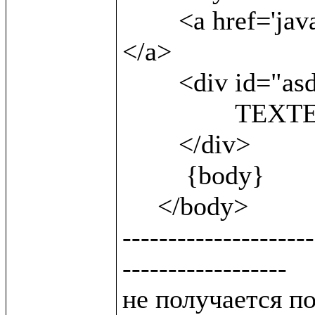
 	<a href='javascript:;'onclick=sh()> show<br/> 
</a>                
        <div id="asd" style='display:block'>

 		TEXTEXTEXTEXTEXT

        </div>

         {body}

     </body>

---------------------
------------------

не получается п